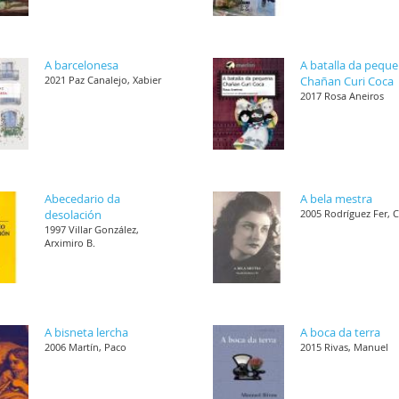
A barcelonesa
A batalla da pequ
2021 Paz Canalejo, Xabier
Chañan Curi Coca
2017 Rosa Aneiros
Abecedario da
A bela mestra
desolación
2005 Rodríguez Fer, 
1997 Villar González,
Arximiro B.
A bisneta lercha
A boca da terra
2006 Martín, Paco
2015 Rivas, Manuel