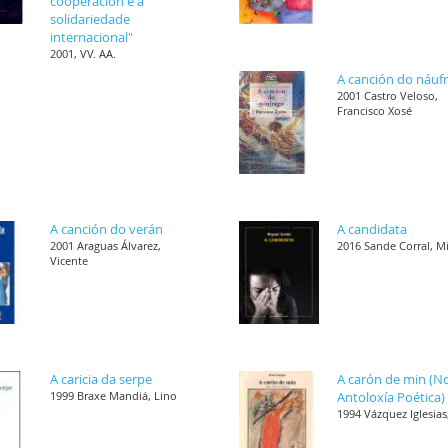
cooperación e a
solidariedade
internacional"
2001, VV. AA.
A canción do náuf
2001 Castro Veloso,
Francisco Xosé
A canción do verán
A candidata
2001 Araguas Álvarez,
2016 Sande Corral, M
Vicente
A caricia da serpe
A carón de min (N
1999 Braxe Mandiá, Lino
Antoloxía Poética)
1994 Vázquez Iglesias