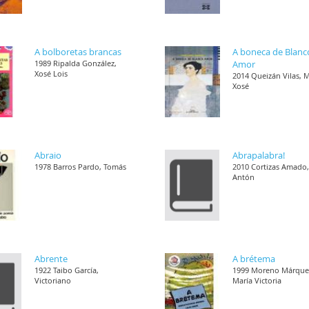
A bolboretas brancas
A boneca de Blanc
1989 Ripalda González,
Amor
Xosé Lois
2014 Queizán Vilas, 
Xosé
Abraio
Abrapalabra!
1978 Barros Pardo, Tomás
2010 Cortizas Amado
Antón
Abrente
A brétema
1922 Taibo García,
1999 Moreno Márque
Victoriano
María Victoria