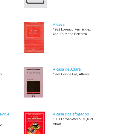
A Casa
1982 Lorenzo Fernández,
Xaquín María Perfecto
A casa de Adara
o,
1978 Conde Cid, Alfredo
ravo e
A casa dos afogados
1981 Fernán-Vello, Miguel
Anxo
o,