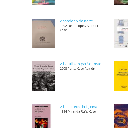
Abandono da noite
1992 Neira López, Manuel
Xosé
A batalla do paríso triste
2008 Pena, Xosé Ramón
A biblioteca da iguana
1994 Miranda Ruíz, Xosé