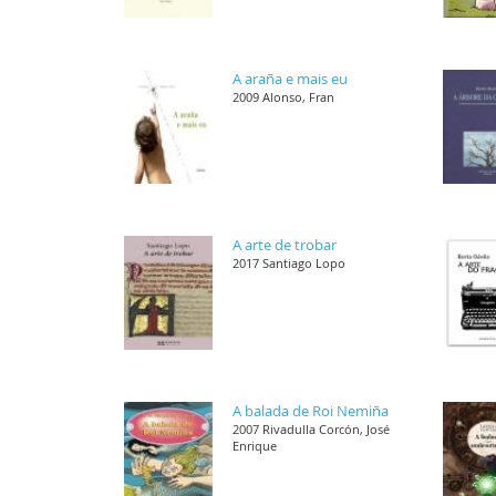
A araña e mais eu
2009 Alonso, Fran
A arte de trobar
2017 Santiago Lopo
A balada de Roi Nemiña
2007 Rivadulla Corcón, José
Enrique