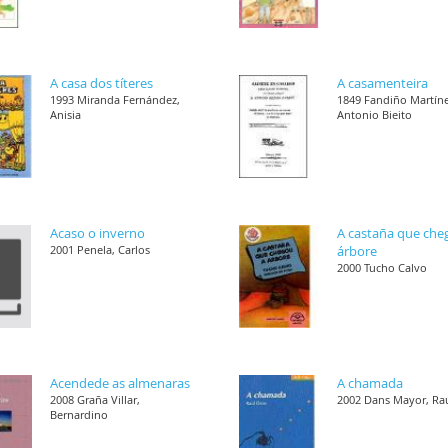
A casa dos títeres
A casamenteira
1993 Miranda Fernández,
1849 Fandiño Martíne
Anisia
Antonio Bieito
Acaso o inverno
A castaña que che
2001 Penela, Carlos
árbore
2000 Tucho Calvo
Acendede as almenaras
A chamada
2008 Graña Villar,
2002 Dans Mayor, Ra
Bernardino