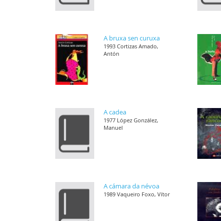
A bruxa sen curuxa
1993 Cortizas Amado,
Antón
A cadea
1977 López González,
Manuel
A cámara da névoa
1989 Vaqueiro Foxo, Vítor