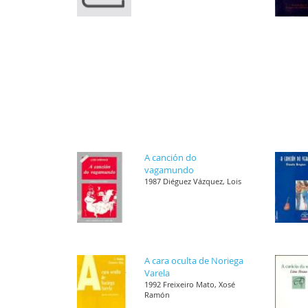
A canción do
vagamundo
1987 Diéguez Vázquez, Lois
A cara oculta de Noriega
Varela
1992 Freixeiro Mato, Xosé
Ramón