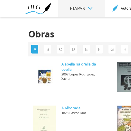
ETAPAS
Autor
Obras
A
B
C
D
E
F
G
H
A abella na orella da
ovella
2007 López Rodríguez,
Xavier
Á Alborada
1828 Pastor Díaz