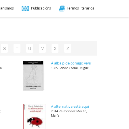
ganismos
Publicacións
Termos literarios
S
T
U
V
X
Z
Á alba pide comigo vivir
a,
1985 Sande Corral, Miguel
A alternativa está aquí
,
2014 Reimóndez Meilán,
María