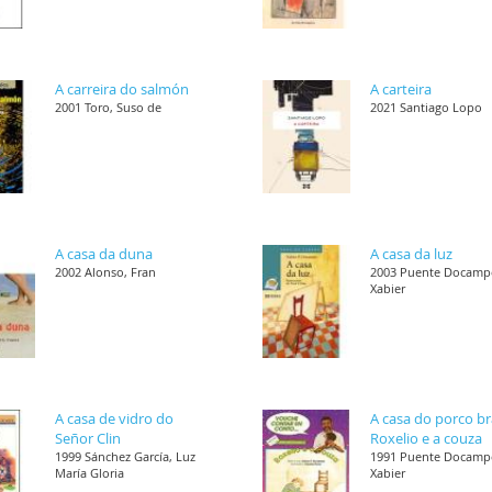
A carreira do salmón
A carteira
2001 Toro, Suso de
2021 Santiago Lopo
A casa da duna
A casa da luz
2002 Alonso, Fran
2003 Puente Docamp
Xabier
A casa de vidro do
A casa do porco b
Señor Clin
Roxelio e a couza
1999 Sánchez García, Luz
1991 Puente Docamp
María Gloria
Xabier