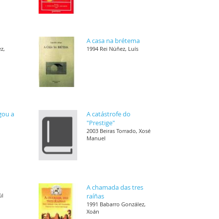
A casa na brétema
z,
1994 Rei Núñez, Luís
gou a
A catástrofe do
"Prestige"
2003 Beiras Torrado, Xosé
Manuel
A chamada das tres
úl
raíñas
1991 Babarro González,
Xoán