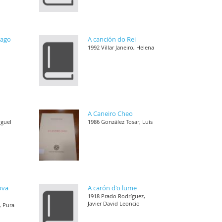
rago
A canción do Rei
1992 Villar Janeiro, Helena
A Caneiro Cheo
iguel
1986 González Tosar, Luís
ova
A carón d'o lume
1918 Prado Rodríguez,
Javier David Leoncio
, Pura