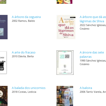
A árbore da cegueira
A árbore que dá a
2002 Ramos, Baldo
lágrimas de Shiva
2022 Sánchez Iglesias
Cesáreo
A arte do fracaso
A árvore das sete
2010 Dávila, Berta
palavras
1990 Sánchez Iglesias
Cesáreo
A balada dos unicornios
A baloira
2018 Costas, Ledicia
2006 Tarrío Varela, A