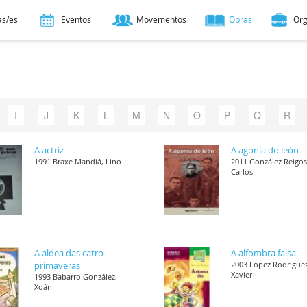
as/es
Eventos
Movementos
Obras
Or
I
J
K
L
M
N
O
P
Q
R
A actriz
A agonía do león
1991 Braxe Mandiá, Lino
2011 González Reigos
Carlos
A aldea das catro
A alfombra falsa
primaveras
2003 López Rodríguez
Xavier
1993 Babarro González,
Xoán