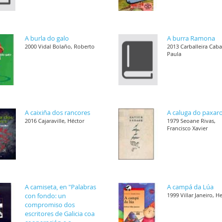
A burla do galo
A burra Ramona
2000 Vidal Bolaño, Roberto
2013 Carballeira Cab
Paula
A caixiña dos rancores
A caluga do paxar
2016 Cajaraville, Héctor
1979 Seoane Rivas,
Francisco Xavier
A camiseta, en "Palabras
A campá da Lúa
con fondo: un
1999 Villar Janeiro, H
compromiso dos
escritores de Galicia coa