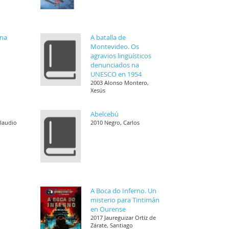
ena
A batalla de
Montevideo. Os
agravios lingüísticos
denunciados na
UNESCO en 1954
2003 Alonso Montero,
Xesús
Abelcebú
Claudio
2010 Negro, Carlos
A Boca do Inferno. Un
misterio para Tintimán
en Ourense
2017 Jaureguizar Ortíz de
Zárate, Santiago