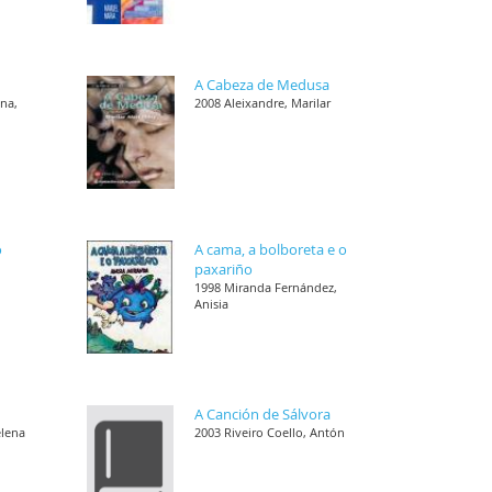
A Cabeza de Medusa
ana,
2008 Aleixandre, Marilar
o
A cama, a bolboreta e o
paxariño
1998 Miranda Fernández,
Anisia
A Canción de Sálvora
elena
2003 Riveiro Coello, Antón