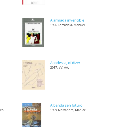
s
A armada invencible
1996 Forcadela, Manuel
,
Abadessa, oí dizer
2017, VV. AA.
,
A banda sen futuro
nxo
1999 Aleixandre, Marilar