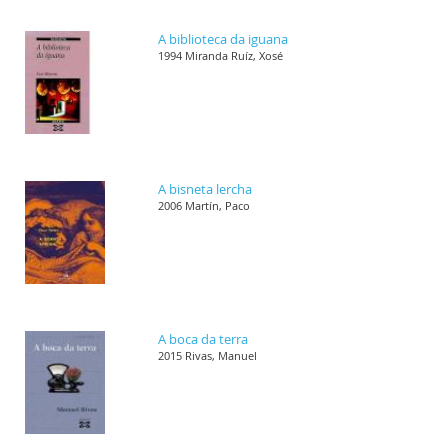
A biblioteca da iguana
1994 Miranda Ruíz, Xosé
A bisneta lercha
2006 Martín, Paco
A boca da terra
2015 Rivas, Manuel