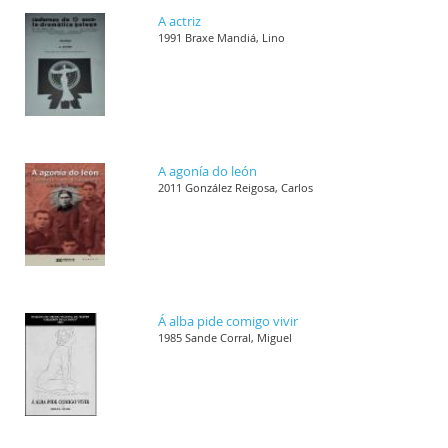
A actriz
1991 Braxe Mandiá, Lino
A agonía do león
2011 González Reigosa, Carlos
Á alba pide comigo vivir
1985 Sande Corral, Miguel