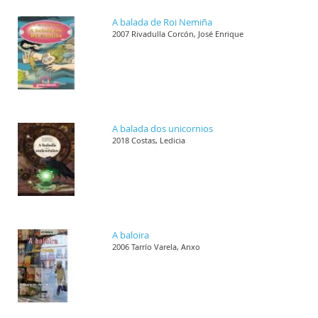
A balada de Roi Nemiña
2007 Rivadulla Corcón, José Enrique
A balada dos unicornios
2018 Costas, Ledicia
A baloira
2006 Tarrío Varela, Anxo