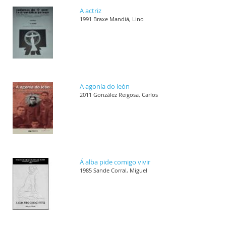
A actriz
1991 Braxe Mandiá, Lino
A agonía do león
2011 González Reigosa, Carlos
Á alba pide comigo vivir
1985 Sande Corral, Miguel