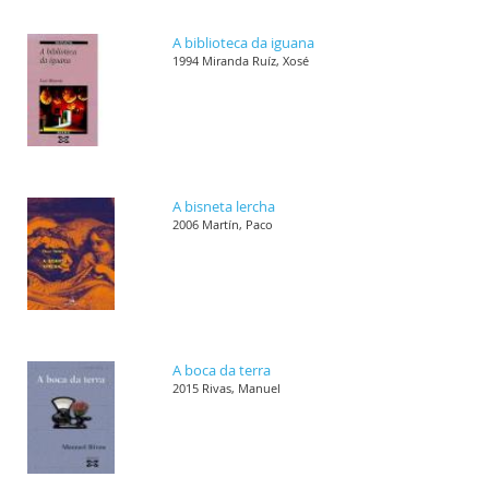
A biblioteca da iguana
1994 Miranda Ruíz, Xosé
A bisneta lercha
2006 Martín, Paco
A boca da terra
2015 Rivas, Manuel