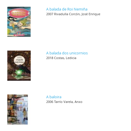
A balada de Roi Nemiña
2007 Rivadulla Corcón, José Enrique
A balada dos unicornios
2018 Costas, Ledicia
A baloira
2006 Tarrío Varela, Anxo