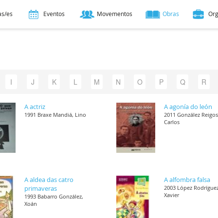
as/es
Eventos
Movementos
Obras
Or
I
J
K
L
M
N
O
P
Q
R
A actriz
A agonía do león
1991 Braxe Mandiá, Lino
2011 González Reigos
Carlos
A aldea das catro
A alfombra falsa
primaveras
2003 López Rodríguez
Xavier
1993 Babarro González,
Xoán