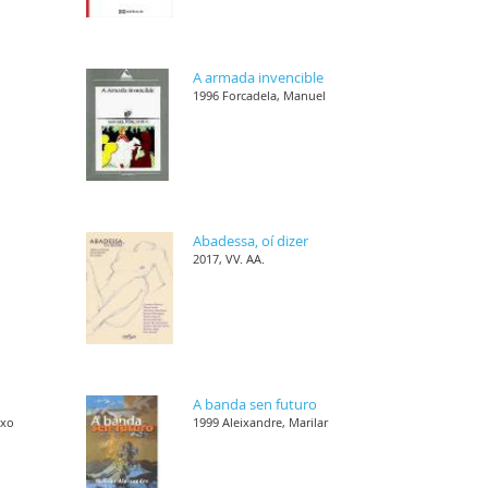
s
A armada invencible
1996 Forcadela, Manuel
,
Abadessa, oí dizer
2017, VV. AA.
,
A banda sen futuro
nxo
1999 Aleixandre, Marilar