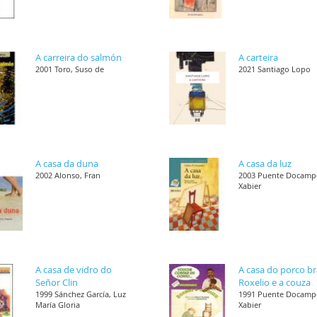
A carreira do salmón
A carteira
2001 Toro, Suso de
2021 Santiago Lopo
A casa da duna
A casa da luz
2002 Alonso, Fran
2003 Puente Docamp
Xabier
A casa de vidro do
A casa do porco b
Señor Clin
Roxelio e a couza
1999 Sánchez García, Luz
1991 Puente Docamp
María Gloria
Xabier