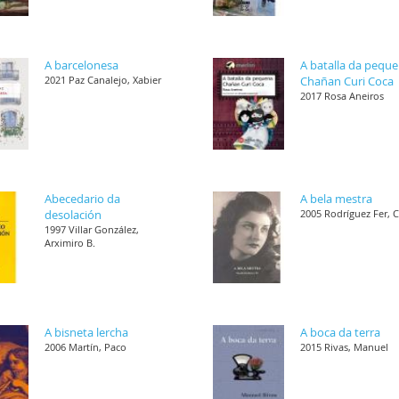
A barcelonesa
A batalla da pequ
2021 Paz Canalejo, Xabier
Chañan Curi Coca
2017 Rosa Aneiros
Abecedario da
A bela mestra
desolación
2005 Rodríguez Fer, 
1997 Villar González,
Arximiro B.
A bisneta lercha
A boca da terra
2006 Martín, Paco
2015 Rivas, Manuel