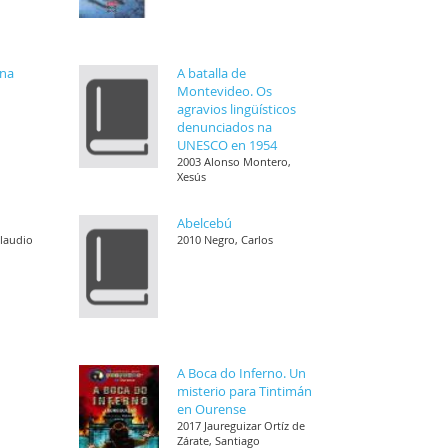
ena
A batalla de
Montevideo. Os
agravios lingüísticos
denunciados na
UNESCO en 1954
2003 Alonso Montero,
Xesús
Abelcebú
Claudio
2010 Negro, Carlos
A Boca do Inferno. Un
misterio para Tintimán
en Ourense
2017 Jaureguizar Ortíz de
Zárate, Santiago