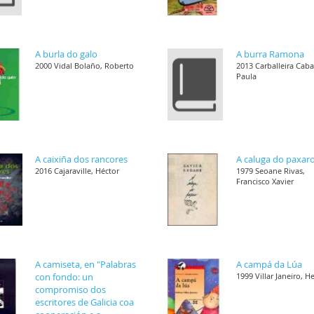
A burla do galo
A burra Ramona
2000 Vidal Bolaño, Roberto
2013 Carballeira Cab
Paula
A caixiña dos rancores
A caluga do paxar
2016 Cajaraville, Héctor
1979 Seoane Rivas,
Francisco Xavier
A camiseta, en "Palabras
A campá da Lúa
con fondo: un
1999 Villar Janeiro, H
compromiso dos
escritores de Galicia coa