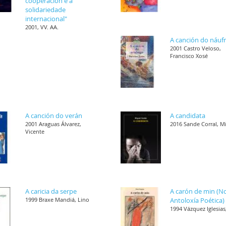
cooperación e a
solidariedade
internacional"
2001, VV. AA.
A canción do náuf
2001 Castro Veloso,
Francisco Xosé
A canción do verán
A candidata
2001 Araguas Álvarez,
2016 Sande Corral, M
Vicente
A caricia da serpe
A carón de min (N
1999 Braxe Mandiá, Lino
Antoloxía Poética)
1994 Vázquez Iglesias