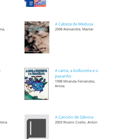
A Cabeza de Medusa
ana,
2008 Aleixandre, Marilar
o
A cama, a bolboreta e o
paxariño
1998 Miranda Fernández,
Anisia
A Canción de Sálvora
elena
2003 Riveiro Coello, Antón