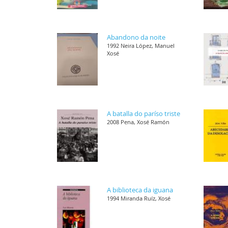
Abandono da noite
1992 Neira López, Manuel
Xosé
A batalla do paríso triste
2008 Pena, Xosé Ramón
A biblioteca da iguana
1994 Miranda Ruíz, Xosé