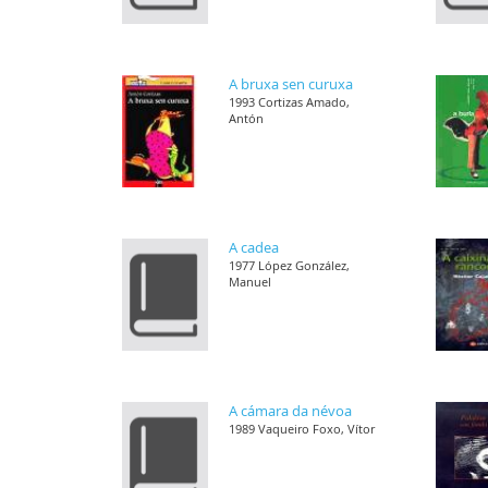
A bruxa sen curuxa
1993 Cortizas Amado,
Antón
A cadea
1977 López González,
Manuel
A cámara da névoa
1989 Vaqueiro Foxo, Vítor