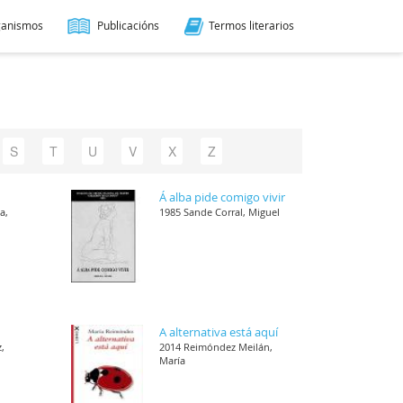
ganismos
Publicacións
Termos literarios
S
T
U
V
X
Z
Á alba pide comigo vivir
a,
1985 Sande Corral, Miguel
A alternativa está aquí
,
2014 Reimóndez Meilán,
María