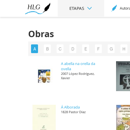
ETAPAS
Autor
Obras
A
B
C
D
E
F
G
H
A abella na orella da
ovella
2007 López Rodríguez,
Xavier
Á Alborada
1828 Pastor Díaz