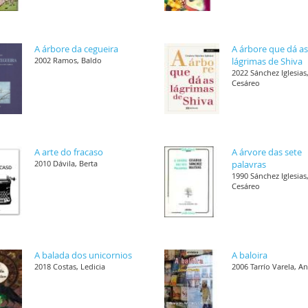
A árbore da cegueira
A árbore que dá a
2002 Ramos, Baldo
lágrimas de Shiva
2022 Sánchez Iglesias
Cesáreo
A arte do fracaso
A árvore das sete
2010 Dávila, Berta
palavras
1990 Sánchez Iglesias
Cesáreo
A balada dos unicornios
A baloira
2018 Costas, Ledicia
2006 Tarrío Varela, A