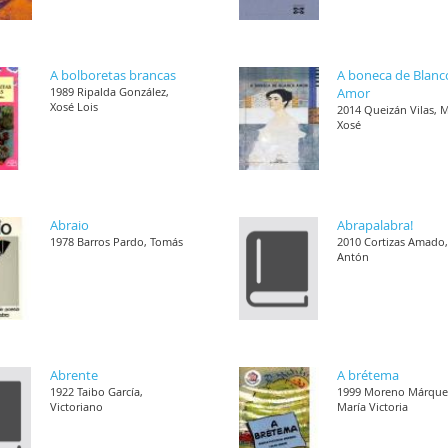
A bolboretas brancas
A boneca de Blanc
1989 Ripalda González,
Amor
Xosé Lois
2014 Queizán Vilas, 
Xosé
Abraio
Abrapalabra!
1978 Barros Pardo, Tomás
2010 Cortizas Amado
Antón
Abrente
A brétema
1922 Taibo García,
1999 Moreno Márque
Victoriano
María Victoria