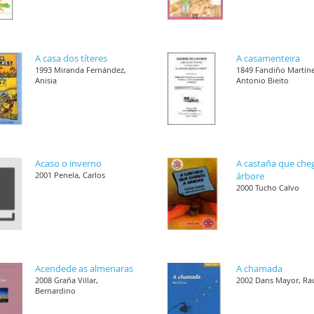
A casa dos títeres
A casamenteira
1993 Miranda Fernández,
1849 Fandiño Martíne
Anisia
Antonio Bieito
Acaso o inverno
A castaña que che
2001 Penela, Carlos
árbore
2000 Tucho Calvo
Acendede as almenaras
A chamada
2008 Graña Villar,
2002 Dans Mayor, Ra
Bernardino