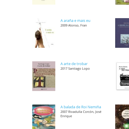
A araña e mais eu
2009 Alonso, Fran
A arte de trobar
2017 Santiago Lopo
A balada de Roi Nemiña
2007 Rivadulla Corcón, José
Enrique