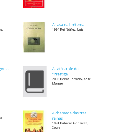
A casa na brétema
z,
1994 Rei Núñez, Luís
gou a
A catástrofe do
"Prestige"
2003 Beiras Torrado, Xosé
Manuel
A chamada das tres
úl
raíñas
1991 Babarro González,
Xoán