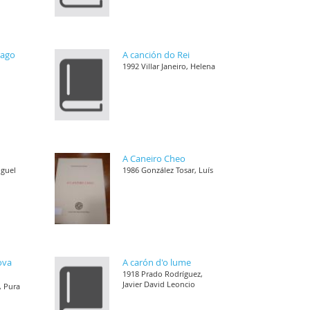
rago
A canción do Rei
1992 Villar Janeiro, Helena
A Caneiro Cheo
iguel
1986 González Tosar, Luís
ova
A carón d'o lume
1918 Prado Rodríguez,
Javier David Leoncio
, Pura