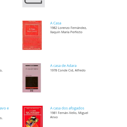
A Casa
1982 Lorenzo Fernández,
Xaquín María Perfecto
A casa de Adara
o,
1978 Conde Cid, Alfredo
ravo e
A casa dos afogados
1981 Fernán-Vello, Miguel
Anxo
o,