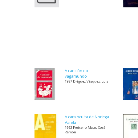
A canción do
vagamundo
1987 Diéguez Vázquez, Lois
A cara oculta de Noriega
Varela
1992 Freixeiro Mato, Xosé
Ramón