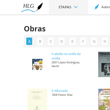
ETAPAS
Autor
Obras
A
B
C
D
E
F
G
H
A abella na orella da
ovella
2007 López Rodríguez,
Xavier
Á Alborada
1828 Pastor Díaz