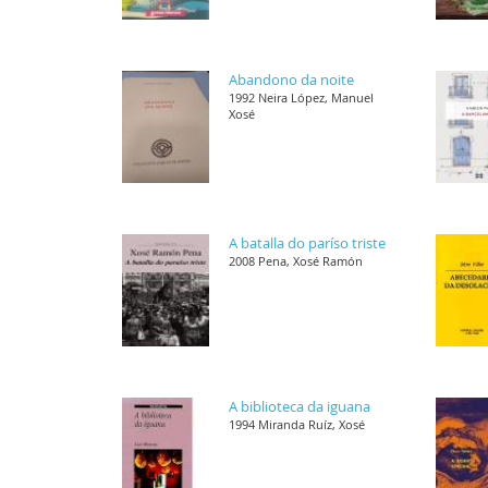
Abandono da noite
1992 Neira López, Manuel
Xosé
A batalla do paríso triste
2008 Pena, Xosé Ramón
A biblioteca da iguana
1994 Miranda Ruíz, Xosé