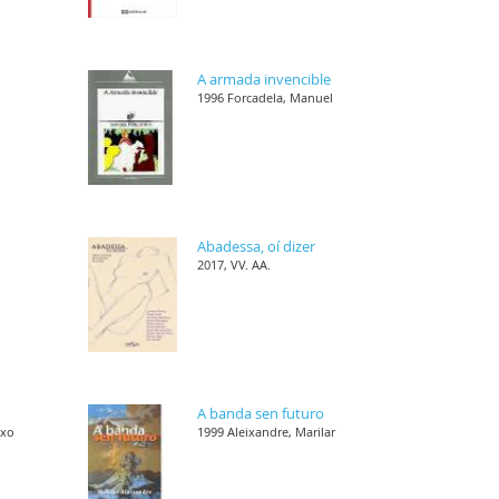
s
A armada invencible
1996 Forcadela, Manuel
,
Abadessa, oí dizer
2017, VV. AA.
,
A banda sen futuro
nxo
1999 Aleixandre, Marilar