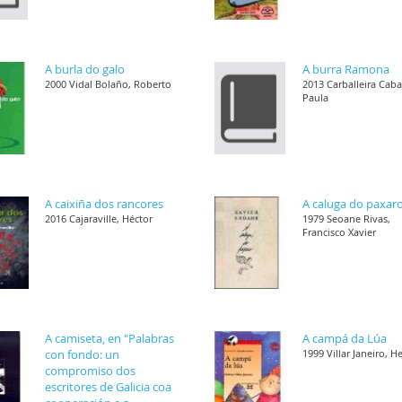
A burla do galo
A burra Ramona
2000 Vidal Bolaño, Roberto
2013 Carballeira Cab
Paula
A caixiña dos rancores
A caluga do paxar
2016 Cajaraville, Héctor
1979 Seoane Rivas,
Francisco Xavier
A camiseta, en "Palabras
A campá da Lúa
con fondo: un
1999 Villar Janeiro, H
compromiso dos
escritores de Galicia coa