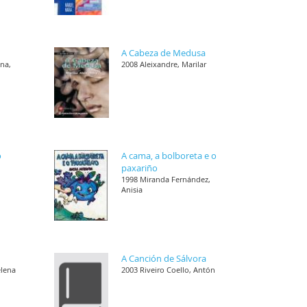
A Cabeza de Medusa
ana,
2008 Aleixandre, Marilar
o
A cama, a bolboreta e o
paxariño
1998 Miranda Fernández,
Anisia
A Canción de Sálvora
elena
2003 Riveiro Coello, Antón