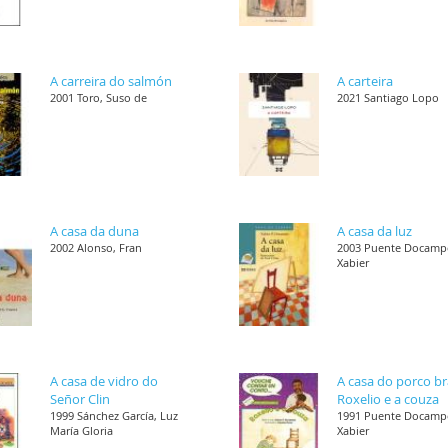
A carreira do salmón
A carteira
2001 Toro, Suso de
2021 Santiago Lopo
A casa da duna
A casa da luz
2002 Alonso, Fran
2003 Puente Docamp
Xabier
A casa de vidro do
A casa do porco b
Señor Clin
Roxelio e a couza
1999 Sánchez García, Luz
1991 Puente Docamp
María Gloria
Xabier