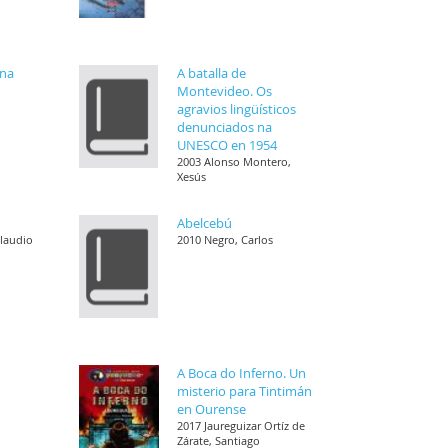
ena
A batalla de
Montevideo. Os
agravios lingüísticos
denunciados na
UNESCO en 1954
2003 Alonso Montero,
Xesús
Abelcebú
Claudio
2010 Negro, Carlos
A Boca do Inferno. Un
misterio para Tintimán
en Ourense
2017 Jaureguizar Ortíz de
Zárate, Santiago