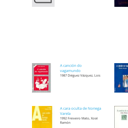
A canción do
vagamundo
1987 Diéguez Vázquez, Lois
A cara oculta de Noriega
Varela
1992 Freixeiro Mato, Xosé
Ramón