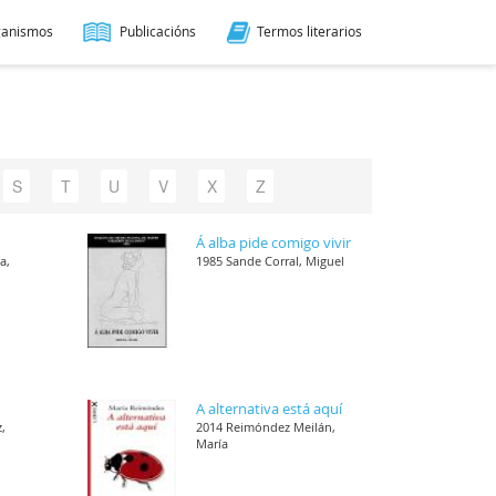
ganismos
Publicacións
Termos literarios
S
T
U
V
X
Z
Á alba pide comigo vivir
a,
1985 Sande Corral, Miguel
A alternativa está aquí
,
2014 Reimóndez Meilán,
María