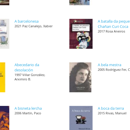
A barcelonesa
A batalla da pequ
2021 Paz Canalejo, Xabier
Chañan Curi Coca
2017 Rosa Aneiros
Abecedario da
A bela mestra
desolación
2005 Rodríguez Fer, 
1997 Villar González,
Arximiro B.
A bisneta lercha
A boca da terra
2006 Martín, Paco
2015 Rivas, Manuel