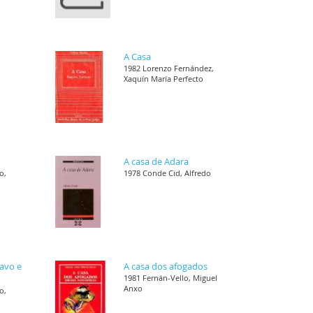
A Casa
1982 Lorenzo Fernández,
Xaquín María Perfecto
A casa de Adara
o,
1978 Conde Cid, Alfredo
ravo e
A casa dos afogados
1981 Fernán-Vello, Miguel
Anxo
o,