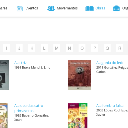
as/es
Eventos
Movementos
Obras
Or
I
J
K
L
M
N
O
P
Q
R
A actriz
A agonía do león
1991 Braxe Mandiá, Lino
2011 González Reigos
Carlos
A aldea das catro
A alfombra falsa
primaveras
2003 López Rodríguez
Xavier
1993 Babarro González,
Xoán