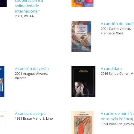
cooperación e a
solidariedade
internacional"
2001, VV. AA.
A canción do náuf
2001 Castro Veloso,
Francisco Xosé
A canción do verán
A candidata
2001 Araguas Álvarez,
2016 Sande Corral, M
Vicente
A caricia da serpe
A carón de min (N
1999 Braxe Mandiá, Lino
Antoloxía Poética)
1994 Vázquez Iglesias