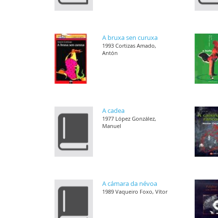
A bruxa sen curuxa
1993 Cortizas Amado,
Antón
A cadea
1977 López González,
Manuel
A cámara da névoa
1989 Vaqueiro Foxo, Vítor