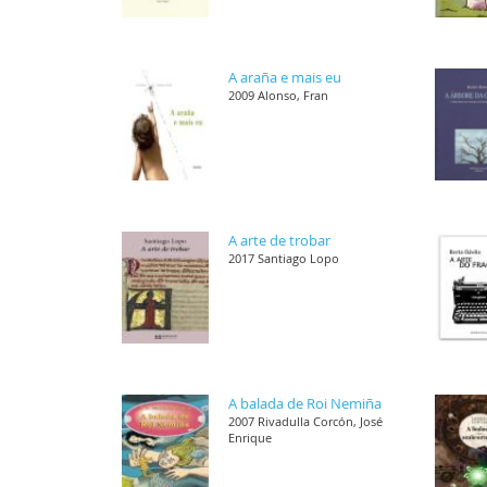
A araña e mais eu
2009 Alonso, Fran
A arte de trobar
2017 Santiago Lopo
A balada de Roi Nemiña
2007 Rivadulla Corcón, José
Enrique