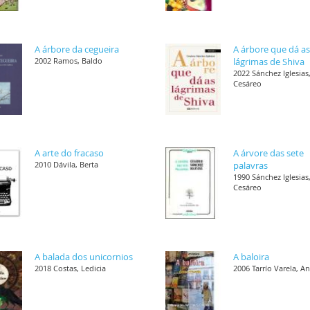
A árbore da cegueira
A árbore que dá a
2002 Ramos, Baldo
lágrimas de Shiva
2022 Sánchez Iglesias
Cesáreo
A arte do fracaso
A árvore das sete
2010 Dávila, Berta
palavras
1990 Sánchez Iglesias
Cesáreo
A balada dos unicornios
A baloira
2018 Costas, Ledicia
2006 Tarrío Varela, A