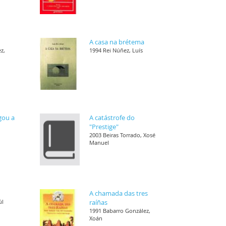
A casa na brétema
z,
1994 Rei Núñez, Luís
gou a
A catástrofe do
"Prestige"
2003 Beiras Torrado, Xosé
Manuel
A chamada das tres
úl
raíñas
1991 Babarro González,
Xoán