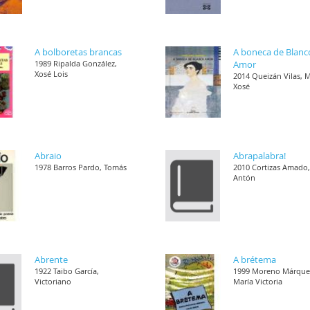
A bolboretas brancas
A boneca de Blanc
1989 Ripalda González,
Amor
Xosé Lois
2014 Queizán Vilas, 
Xosé
Abraio
Abrapalabra!
1978 Barros Pardo, Tomás
2010 Cortizas Amado
Antón
Abrente
A brétema
1922 Taibo García,
1999 Moreno Márque
Victoriano
María Victoria