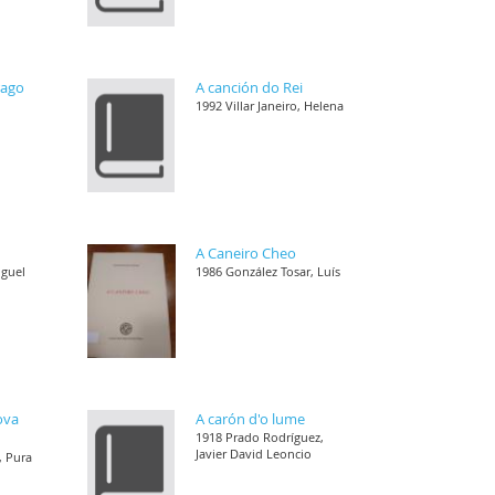
rago
A canción do Rei
1992 Villar Janeiro, Helena
A Caneiro Cheo
iguel
1986 González Tosar, Luís
ova
A carón d'o lume
1918 Prado Rodríguez,
Javier David Leoncio
, Pura