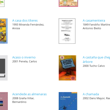
A casa dos títeres
A casamenteira
1993 Miranda Fernández,
1849 Fandiño Martíne
Anisia
Antonio Bieito
Acaso o inverno
A castaña que che
2001 Penela, Carlos
árbore
2000 Tucho Calvo
Acendede as almenaras
A chamada
2008 Graña Villar,
2002 Dans Mayor, Ra
Bernardino