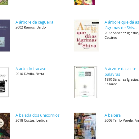
A árbore da cegueira
A árbore que dá a
2002 Ramos, Baldo
lágrimas de Shiva
2022 Sánchez Iglesias
Cesáreo
A arte do fracaso
A árvore das sete
2010 Dávila, Berta
palavras
1990 Sánchez Iglesias
Cesáreo
A balada dos unicornios
A baloira
2018 Costas, Ledicia
2006 Tarrío Varela, A