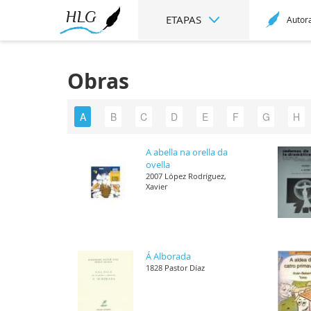
ETAPAS
Autor
Obras
A
B
C
D
E
F
G
H
A abella na orella da
ovella
2007 López Rodríguez,
Xavier
Á Alborada
1828 Pastor Díaz