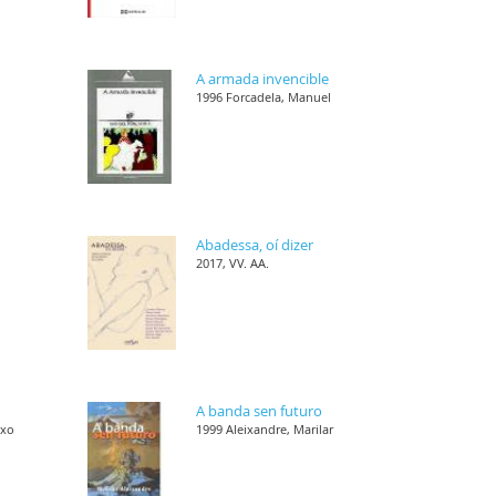
s
A armada invencible
1996 Forcadela, Manuel
,
Abadessa, oí dizer
2017, VV. AA.
,
A banda sen futuro
nxo
1999 Aleixandre, Marilar