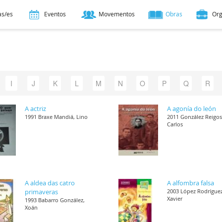
as/es
Eventos
Movementos
Obras
Or
I
J
K
L
M
N
O
P
Q
R
A actriz
A agonía do león
1991 Braxe Mandiá, Lino
2011 González Reigos
Carlos
A aldea das catro
A alfombra falsa
primaveras
2003 López Rodríguez
Xavier
1993 Babarro González,
Xoán