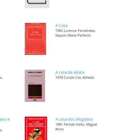
A Casa
1982 Lorenzo Fernández,
Xaquín María Perfecto
A casa de Adara
o,
1978 Conde Cid, Alfredo
ravo e
A casa dos afogados
1981 Fernán-Vello, Miguel
Anxo
o,