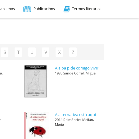
ganismos
Publicacións
Termos literarios
S
T
U
V
X
Z
Á alba pide comigo vivir
a,
1985 Sande Corral, Miguel
A alternativa está aquí
,
2014 Reimóndez Meilán,
María