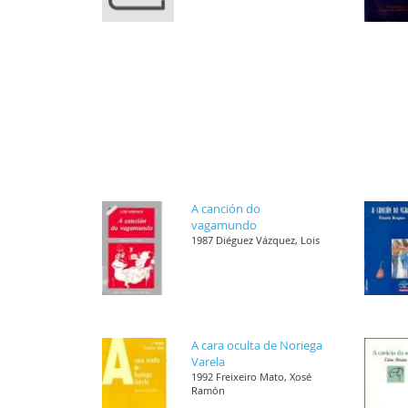
A canción do
vagamundo
1987 Diéguez Vázquez, Lois
A cara oculta de Noriega
Varela
1992 Freixeiro Mato, Xosé
Ramón