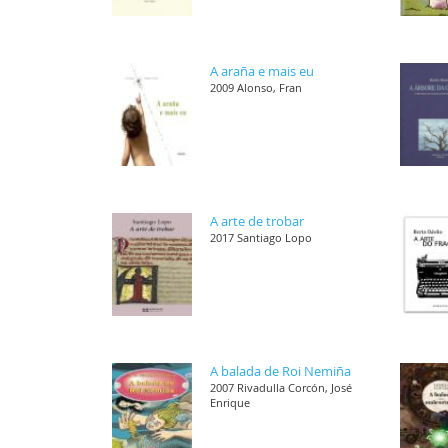
A araña e mais eu
2009 Alonso, Fran
A arte de trobar
2017 Santiago Lopo
A balada de Roi Nemiña
2007 Rivadulla Corcón, José
Enrique