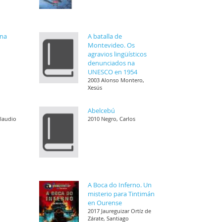
ena
A batalla de
Montevideo. Os
agravios lingüísticos
denunciados na
UNESCO en 1954
2003 Alonso Montero,
Xesús
Abelcebú
Claudio
2010 Negro, Carlos
A Boca do Inferno. Un
misterio para Tintimán
en Ourense
2017 Jaureguizar Ortíz de
Zárate, Santiago