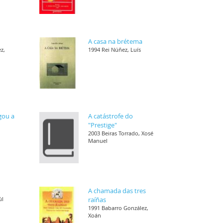
A casa na brétema
z,
1994 Rei Núñez, Luís
gou a
A catástrofe do
"Prestige"
2003 Beiras Torrado, Xosé
Manuel
A chamada das tres
úl
raíñas
1991 Babarro González,
Xoán