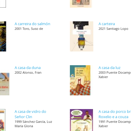
A carreira do salmón
A carteira
2001 Toro, Suso de
2021 Santiago Lopo
A casa da duna
A casa da luz
2002 Alonso, Fran
2003 Puente Docamp
Xabier
A casa de vidro do
A casa do porco b
Señor Clin
Roxelio e a couza
1999 Sánchez García, Luz
1991 Puente Docamp
María Gloria
Xabier