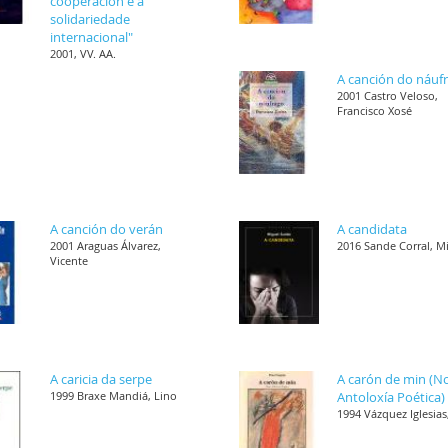
cooperación e a
solidariedade
internacional"
2001, VV. AA.
A canción do náuf
2001 Castro Veloso,
Francisco Xosé
A canción do verán
A candidata
2001 Araguas Álvarez,
2016 Sande Corral, M
Vicente
A caricia da serpe
A carón de min (N
1999 Braxe Mandiá, Lino
Antoloxía Poética)
1994 Vázquez Iglesias