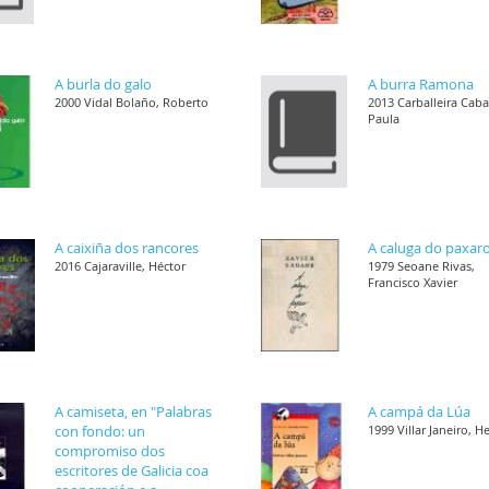
A burla do galo
A burra Ramona
2000 Vidal Bolaño, Roberto
2013 Carballeira Cab
Paula
A caixiña dos rancores
A caluga do paxar
2016 Cajaraville, Héctor
1979 Seoane Rivas,
Francisco Xavier
A camiseta, en "Palabras
A campá da Lúa
con fondo: un
1999 Villar Janeiro, H
compromiso dos
escritores de Galicia coa