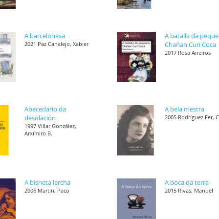
A barcelonesa
A batalla da pequ
2021 Paz Canalejo, Xabier
Chañan Curi Coca
2017 Rosa Aneiros
Abecedario da
A bela mestra
desolación
2005 Rodríguez Fer, 
1997 Villar González,
Arximiro B.
A bisneta lercha
A boca da terra
2006 Martín, Paco
2015 Rivas, Manuel