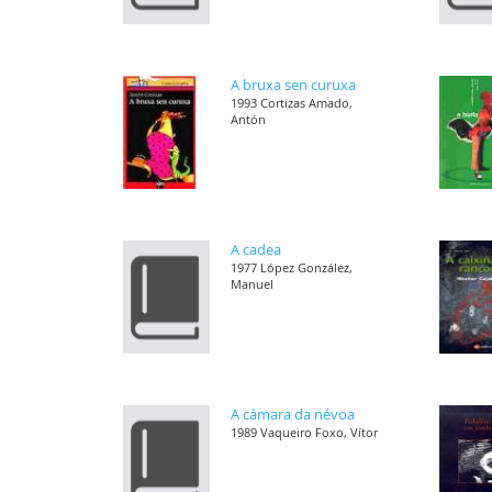
A bruxa sen curuxa
1993 Cortizas Amado,
Antón
A cadea
1977 López González,
Manuel
A cámara da névoa
1989 Vaqueiro Foxo, Vítor