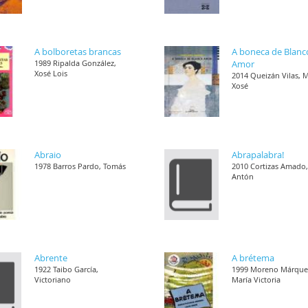
A bolboretas brancas
A boneca de Blanc
1989 Ripalda González,
Amor
Xosé Lois
2014 Queizán Vilas, 
Xosé
Abraio
Abrapalabra!
1978 Barros Pardo, Tomás
2010 Cortizas Amado
Antón
Abrente
A brétema
1922 Taibo García,
1999 Moreno Márque
Victoriano
María Victoria