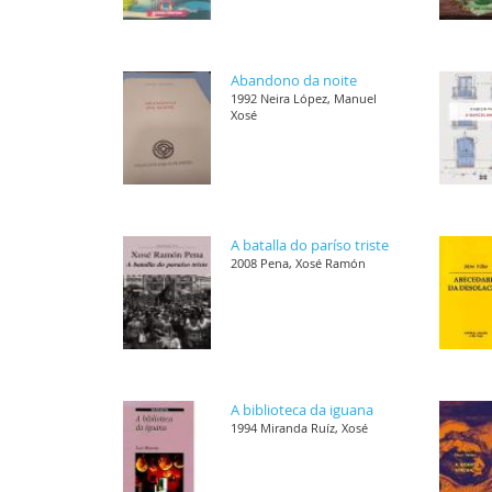
Abandono da noite
1992 Neira López, Manuel
Xosé
A batalla do paríso triste
2008 Pena, Xosé Ramón
A biblioteca da iguana
1994 Miranda Ruíz, Xosé