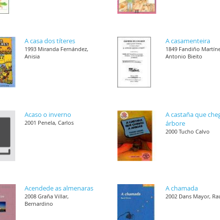
A casa dos títeres
A casamenteira
1993 Miranda Fernández,
1849 Fandiño Martíne
Anisia
Antonio Bieito
Acaso o inverno
A castaña que che
2001 Penela, Carlos
árbore
2000 Tucho Calvo
Acendede as almenaras
A chamada
2008 Graña Villar,
2002 Dans Mayor, Ra
Bernardino