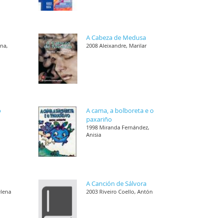
A Cabeza de Medusa
ana,
2008 Aleixandre, Marilar
o
A cama, a bolboreta e o
paxariño
1998 Miranda Fernández,
Anisia
A Canción de Sálvora
elena
2003 Riveiro Coello, Antón