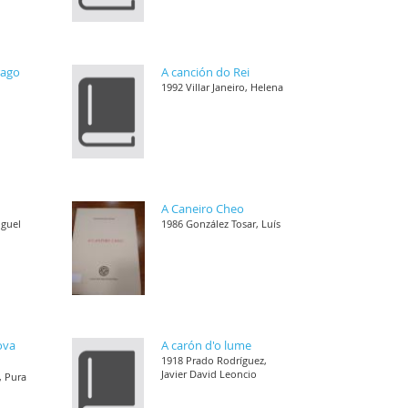
rago
A canción do Rei
1992 Villar Janeiro, Helena
A Caneiro Cheo
iguel
1986 González Tosar, Luís
ova
A carón d'o lume
1918 Prado Rodríguez,
Javier David Leoncio
, Pura