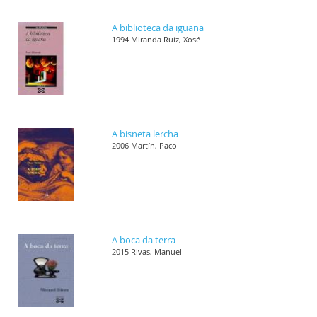
A biblioteca da iguana
1994 Miranda Ruíz, Xosé
A bisneta lercha
2006 Martín, Paco
A boca da terra
2015 Rivas, Manuel