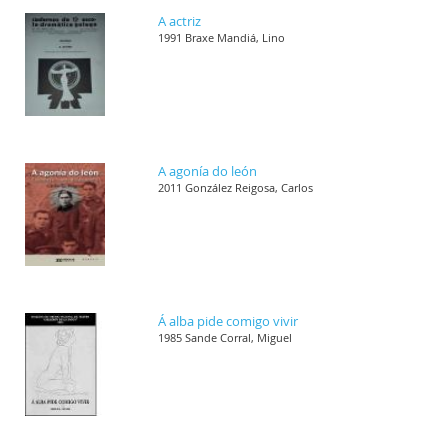
A actriz
1991 Braxe Mandiá, Lino
A agonía do león
2011 González Reigosa, Carlos
Á alba pide comigo vivir
1985 Sande Corral, Miguel