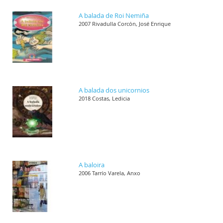
A balada de Roi Nemiña
2007 Rivadulla Corcón, José Enrique
A balada dos unicornios
2018 Costas, Ledicia
A baloira
2006 Tarrío Varela, Anxo