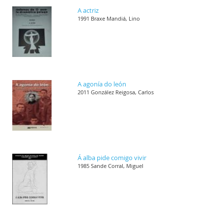
A actriz
1991 Braxe Mandiá, Lino
A agonía do león
2011 González Reigosa, Carlos
Á alba pide comigo vivir
1985 Sande Corral, Miguel