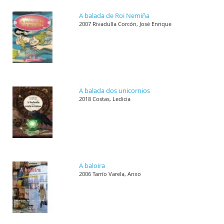
A balada de Roi Nemiña
2007 Rivadulla Corcón, José Enrique
A balada dos unicornios
2018 Costas, Ledicia
A baloira
2006 Tarrío Varela, Anxo