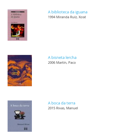
A biblioteca da iguana
1994 Miranda Ruíz, Xosé
A bisneta lercha
2006 Martín, Paco
A boca da terra
2015 Rivas, Manuel