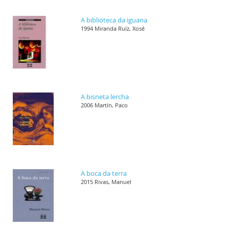
A biblioteca da iguana
1994 Miranda Ruíz, Xosé
A bisneta lercha
2006 Martín, Paco
A boca da terra
2015 Rivas, Manuel