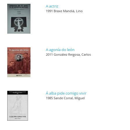
A actriz
1991 Braxe Mandiá, Lino
A agonía do león
2011 González Reigosa, Carlos
Á alba pide comigo vivir
1985 Sande Corral, Miguel