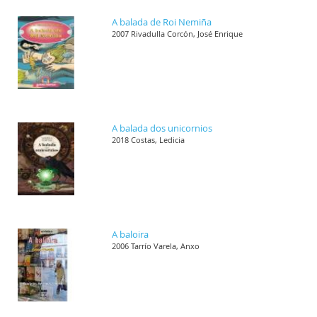
A balada de Roi Nemiña
2007 Rivadulla Corcón, José Enrique
A balada dos unicornios
2018 Costas, Ledicia
A baloira
2006 Tarrío Varela, Anxo