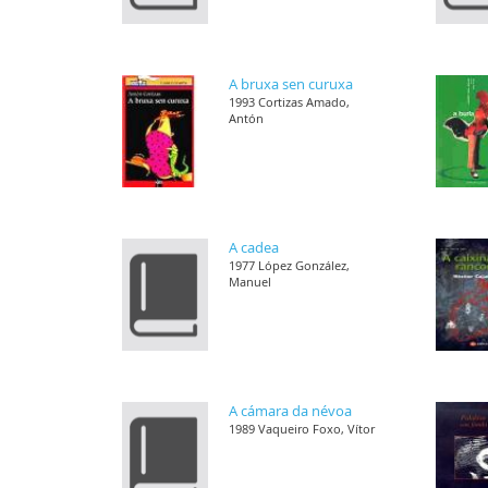
A bruxa sen curuxa
1993 Cortizas Amado,
Antón
A cadea
1977 López González,
Manuel
A cámara da névoa
1989 Vaqueiro Foxo, Vítor