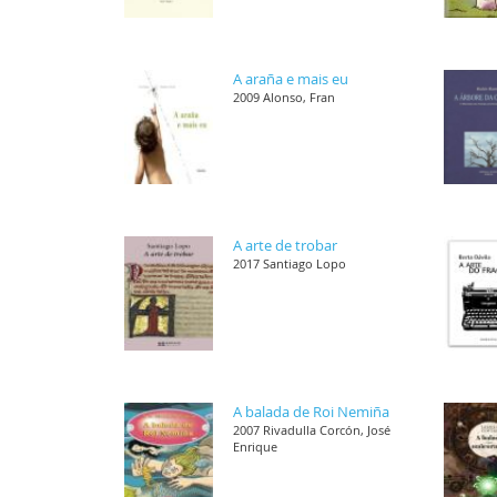
A araña e mais eu
2009 Alonso, Fran
A arte de trobar
2017 Santiago Lopo
A balada de Roi Nemiña
2007 Rivadulla Corcón, José
Enrique