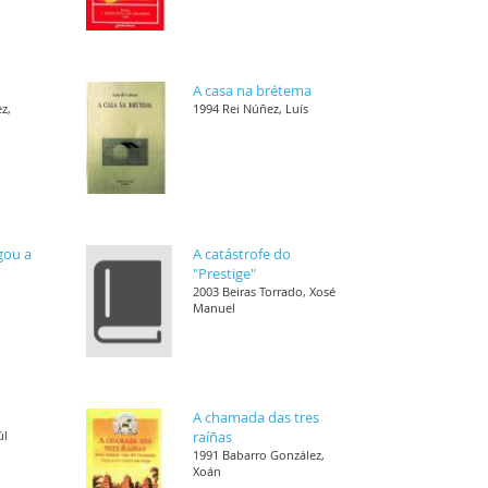
A casa na brétema
z,
1994 Rei Núñez, Luís
gou a
A catástrofe do
"Prestige"
2003 Beiras Torrado, Xosé
Manuel
A chamada das tres
úl
raíñas
1991 Babarro González,
Xoán