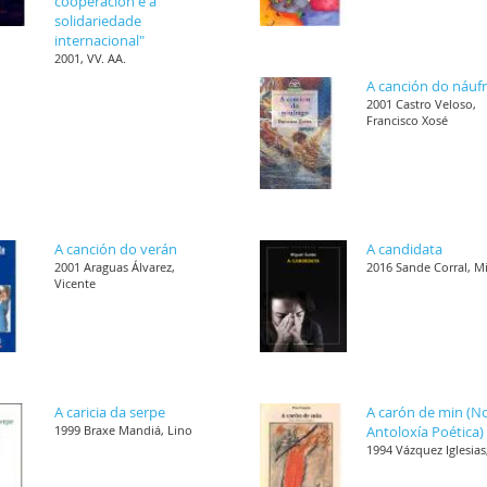
cooperación e a
solidariedade
internacional"
2001, VV. AA.
A canción do náuf
2001 Castro Veloso,
Francisco Xosé
A canción do verán
A candidata
2001 Araguas Álvarez,
2016 Sande Corral, M
Vicente
A caricia da serpe
A carón de min (N
1999 Braxe Mandiá, Lino
Antoloxía Poética)
1994 Vázquez Iglesias