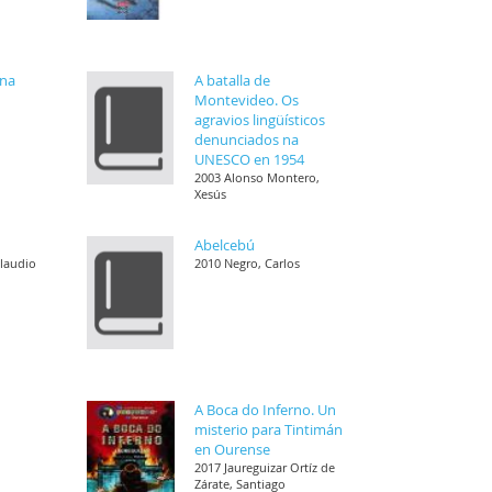
ena
A batalla de
Montevideo. Os
agravios lingüísticos
denunciados na
UNESCO en 1954
2003 Alonso Montero,
Xesús
Abelcebú
Claudio
2010 Negro, Carlos
A Boca do Inferno. Un
misterio para Tintimán
en Ourense
2017 Jaureguizar Ortíz de
Zárate, Santiago