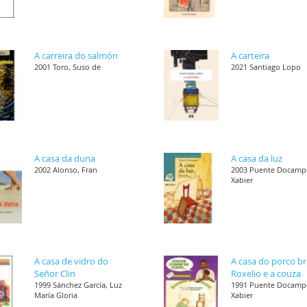
A carreira do salmón
A carteira
2001 Toro, Suso de
2021 Santiago Lopo
A casa da duna
A casa da luz
2002 Alonso, Fran
2003 Puente Docamp
Xabier
A casa de vidro do
A casa do porco b
Señor Clin
Roxelio e a couza
1999 Sánchez García, Luz
1991 Puente Docamp
María Gloria
Xabier