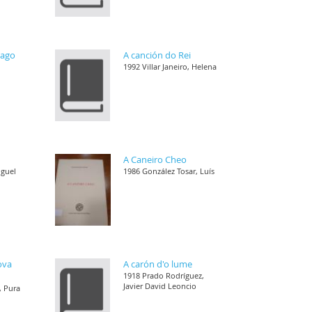
rago
A canción do Rei
1992 Villar Janeiro, Helena
A Caneiro Cheo
iguel
1986 González Tosar, Luís
ova
A carón d'o lume
1918 Prado Rodríguez,
Javier David Leoncio
, Pura