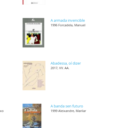
s
A armada invencible
1996 Forcadela, Manuel
,
Abadessa, oí dizer
2017, VV. AA.
,
A banda sen futuro
nxo
1999 Aleixandre, Marilar