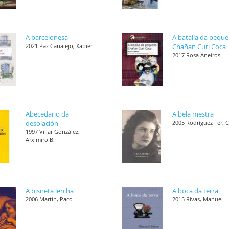
A barcelonesa
A batalla da pequ
2021 Paz Canalejo, Xabier
Chañan Curi Coca
2017 Rosa Aneiros
Abecedario da
A bela mestra
desolación
2005 Rodríguez Fer, 
1997 Villar González,
Arximiro B.
A bisneta lercha
A boca da terra
2006 Martín, Paco
2015 Rivas, Manuel