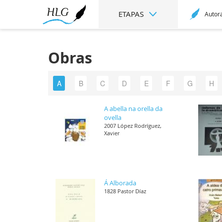
ETAPAS
Autor
Obras
A
B
C
D
E
F
G
H
A abella na orella da
ovella
2007 López Rodríguez,
Xavier
Á Alborada
1828 Pastor Díaz