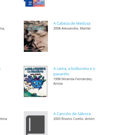
A Cabeza de Medusa
ana,
2008 Aleixandre, Marilar
o
A cama, a bolboreta e o
paxariño
1998 Miranda Fernández,
Anisia
A Canción de Sálvora
elena
2003 Riveiro Coello, Antón