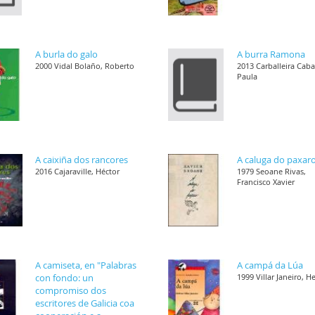
A burla do galo
A burra Ramona
2000 Vidal Bolaño, Roberto
2013 Carballeira Cab
Paula
A caixiña dos rancores
A caluga do paxar
2016 Cajaraville, Héctor
1979 Seoane Rivas,
Francisco Xavier
A camiseta, en "Palabras
A campá da Lúa
con fondo: un
1999 Villar Janeiro, H
compromiso dos
escritores de Galicia coa