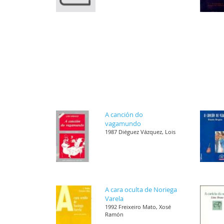
A canción do
vagamundo
1987 Diéguez Vázquez, Lois
A cara oculta de Noriega
Varela
1992 Freixeiro Mato, Xosé
Ramón