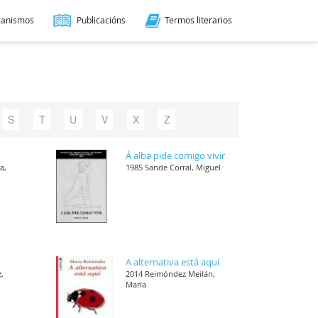
ganismos
Publicacións
Termos literarios
S
T
U
V
X
Z
Á alba pide comigo vivir
a,
1985 Sande Corral, Miguel
A alternativa está aquí
,
2014 Reimóndez Meilán,
María