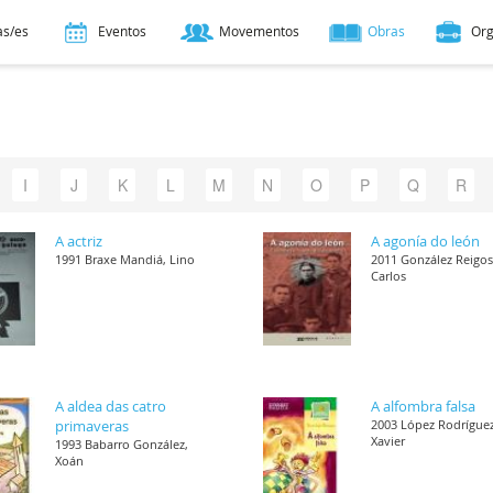
as/es
Eventos
Movementos
Obras
Or
I
J
K
L
M
N
O
P
Q
R
A actriz
A agonía do león
1991 Braxe Mandiá, Lino
2011 González Reigos
Carlos
A aldea das catro
A alfombra falsa
primaveras
2003 López Rodríguez
Xavier
1993 Babarro González,
Xoán