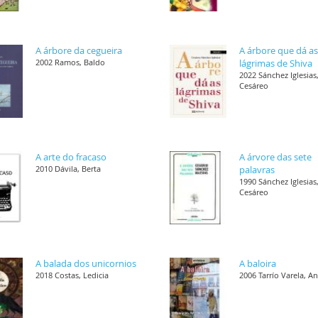
A árbore da cegueira
A árbore que dá a
2002 Ramos, Baldo
lágrimas de Shiva
2022 Sánchez Iglesias
Cesáreo
A arte do fracaso
A árvore das sete
2010 Dávila, Berta
palavras
1990 Sánchez Iglesias
Cesáreo
A balada dos unicornios
A baloira
2018 Costas, Ledicia
2006 Tarrío Varela, A