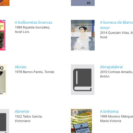
A bolboretas brancas
A boneca de Blanc
1989 Ripalda González,
Amor
Xosé Lois
2014 Queizán Vilas, 
Xosé
Abraio
Abrapalabra!
1978 Barros Pardo, Tomás
2010 Cortizas Amado
Antón
Abrente
A brétema
1922 Taibo García,
1999 Moreno Márque
Victoriano
María Victoria