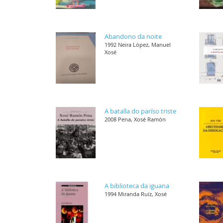
Abandono da noite
1992 Neira López, Manuel
Xosé
A batalla do paríso triste
2008 Pena, Xosé Ramón
A biblioteca da iguana
1994 Miranda Ruíz, Xosé