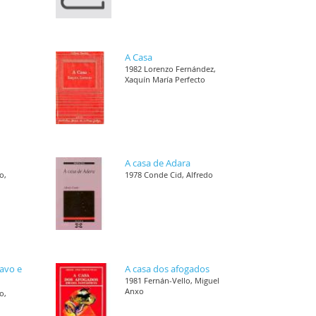
A Casa
1982 Lorenzo Fernández,
Xaquín María Perfecto
A casa de Adara
o,
1978 Conde Cid, Alfredo
ravo e
A casa dos afogados
1981 Fernán-Vello, Miguel
Anxo
o,