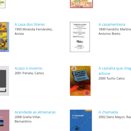
A casa dos títeres
A casamenteira
1993 Miranda Fernández,
1849 Fandiño Martíne
Anisia
Antonio Bieito
Acaso o inverno
A castaña que che
2001 Penela, Carlos
árbore
2000 Tucho Calvo
Acendede as almenaras
A chamada
2008 Graña Villar,
2002 Dans Mayor, Ra
Bernardino