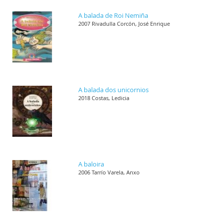
A balada de Roi Nemiña
2007 Rivadulla Corcón, José Enrique
A balada dos unicornios
2018 Costas, Ledicia
A baloira
2006 Tarrío Varela, Anxo