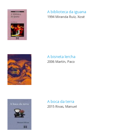
A biblioteca da iguana
1994 Miranda Ruíz, Xosé
A bisneta lercha
2006 Martín, Paco
A boca da terra
2015 Rivas, Manuel