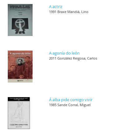
A actriz
1991 Braxe Mandiá, Lino
A agonía do león
2011 González Reigosa, Carlos
Á alba pide comigo vivir
1985 Sande Corral, Miguel