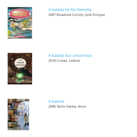
A balada de Roi Nemiña
2007 Rivadulla Corcón, José Enrique
A balada dos unicornios
2018 Costas, Ledicia
A baloira
2006 Tarrío Varela, Anxo