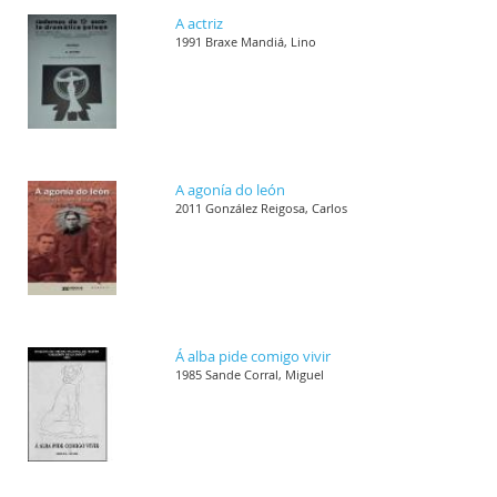
A actriz
1991 Braxe Mandiá, Lino
A agonía do león
2011 González Reigosa, Carlos
Á alba pide comigo vivir
1985 Sande Corral, Miguel