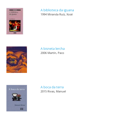
A biblioteca da iguana
1994 Miranda Ruíz, Xosé
A bisneta lercha
2006 Martín, Paco
A boca da terra
2015 Rivas, Manuel