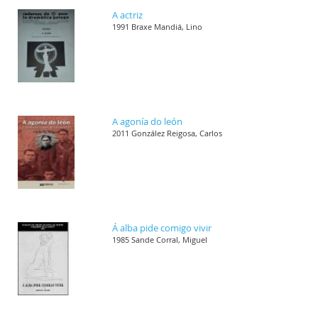
A actriz
1991 Braxe Mandiá, Lino
A agonía do león
2011 González Reigosa, Carlos
Á alba pide comigo vivir
1985 Sande Corral, Miguel