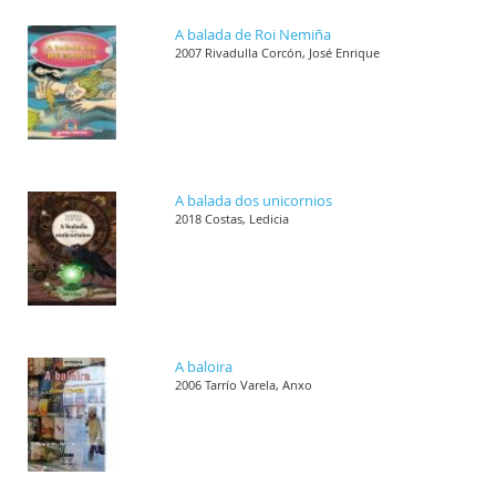
A balada de Roi Nemiña
2007 Rivadulla Corcón, José Enrique
A balada dos unicornios
2018 Costas, Ledicia
A baloira
2006 Tarrío Varela, Anxo