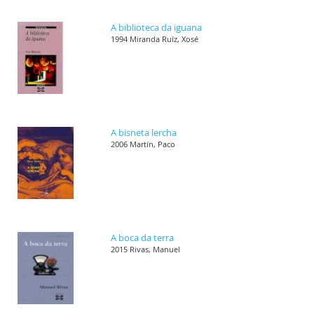
A biblioteca da iguana
1994 Miranda Ruíz, Xosé
A bisneta lercha
2006 Martín, Paco
A boca da terra
2015 Rivas, Manuel