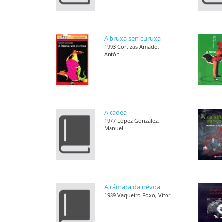
A bruxa sen curuxa
1993 Cortizas Amado,
Antón
A cadea
1977 López González,
Manuel
A cámara da névoa
1989 Vaqueiro Foxo, Vítor