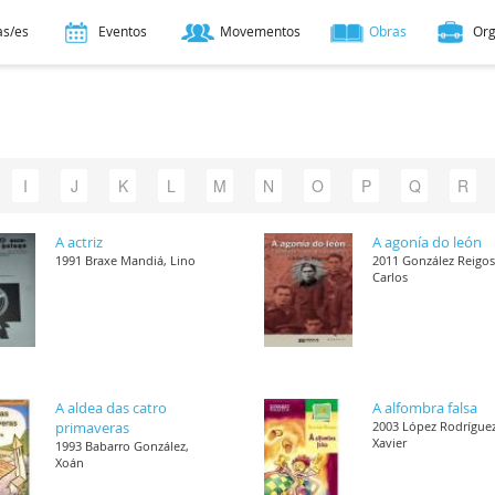
as/es
Eventos
Movementos
Obras
Or
I
J
K
L
M
N
O
P
Q
R
A actriz
A agonía do león
1991 Braxe Mandiá, Lino
2011 González Reigos
Carlos
A aldea das catro
A alfombra falsa
primaveras
2003 López Rodríguez
Xavier
1993 Babarro González,
Xoán