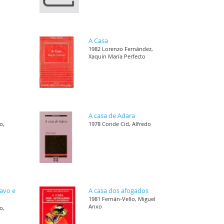
A Casa
1982 Lorenzo Fernández,
Xaquín María Perfecto
A casa de Adara
o,
1978 Conde Cid, Alfredo
ravo e
A casa dos afogados
1981 Fernán-Vello, Miguel
Anxo
o,