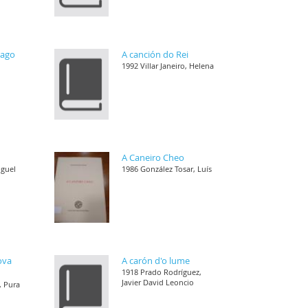
rago
A canción do Rei
1992 Villar Janeiro, Helena
A Caneiro Cheo
iguel
1986 González Tosar, Luís
ova
A carón d'o lume
1918 Prado Rodríguez,
Javier David Leoncio
, Pura