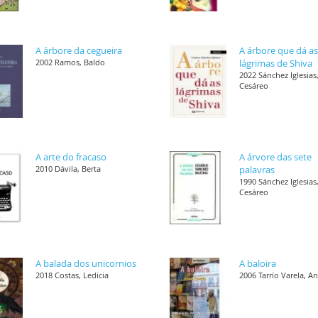
A árbore da cegueira
A árbore que dá a
2002 Ramos, Baldo
lágrimas de Shiva
2022 Sánchez Iglesias
Cesáreo
A arte do fracaso
A árvore das sete
2010 Dávila, Berta
palavras
1990 Sánchez Iglesias
Cesáreo
A balada dos unicornios
A baloira
2018 Costas, Ledicia
2006 Tarrío Varela, A