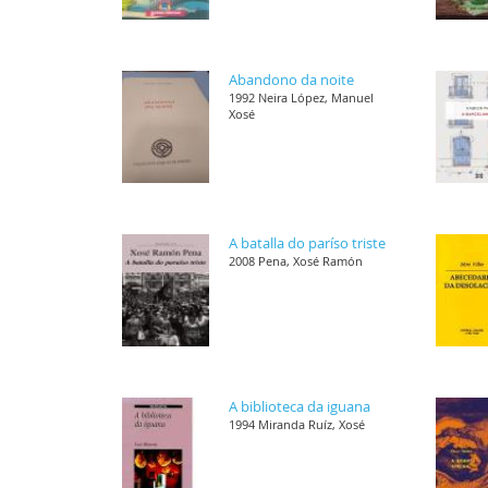
Abandono da noite
1992 Neira López, Manuel
Xosé
A batalla do paríso triste
2008 Pena, Xosé Ramón
A biblioteca da iguana
1994 Miranda Ruíz, Xosé