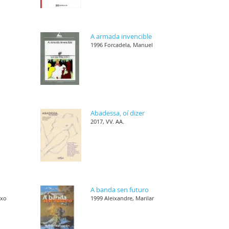
s
A armada invencible
1996 Forcadela, Manuel
,
Abadessa, oí dizer
2017, VV. AA.
,
A banda sen futuro
nxo
1999 Aleixandre, Marilar