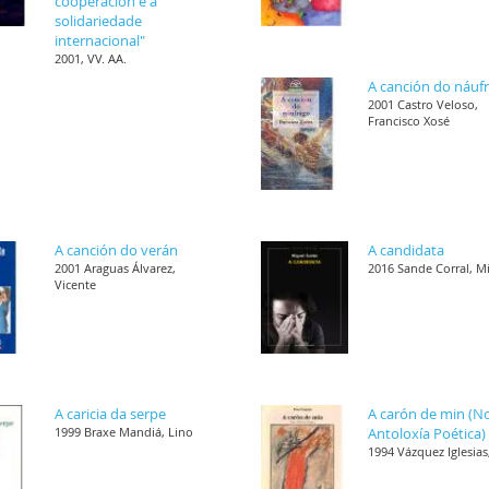
cooperación e a
solidariedade
internacional"
2001, VV. AA.
A canción do náuf
2001 Castro Veloso,
Francisco Xosé
A canción do verán
A candidata
2001 Araguas Álvarez,
2016 Sande Corral, M
Vicente
A caricia da serpe
A carón de min (N
1999 Braxe Mandiá, Lino
Antoloxía Poética)
1994 Vázquez Iglesias