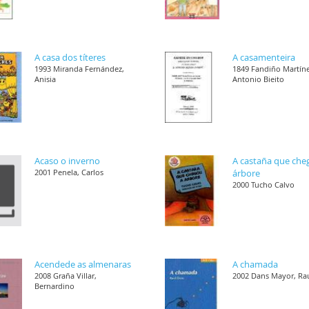
A casa dos títeres
A casamenteira
1993 Miranda Fernández,
1849 Fandiño Martíne
Anisia
Antonio Bieito
Acaso o inverno
A castaña que che
2001 Penela, Carlos
árbore
2000 Tucho Calvo
Acendede as almenaras
A chamada
2008 Graña Villar,
2002 Dans Mayor, Ra
Bernardino