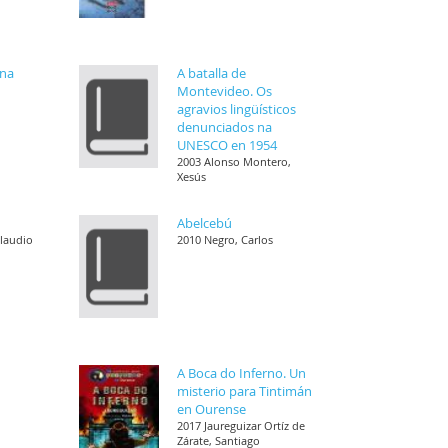
ena
A batalla de
Montevideo. Os
agravios lingüísticos
denunciados na
UNESCO en 1954
2003 Alonso Montero,
Xesús
Abelcebú
Claudio
2010 Negro, Carlos
A Boca do Inferno. Un
misterio para Tintimán
en Ourense
2017 Jaureguizar Ortíz de
Zárate, Santiago