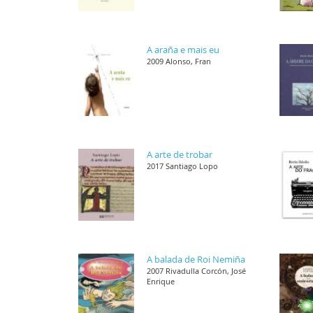
A araña e mais eu
2009 Alonso, Fran
A arte de trobar
2017 Santiago Lopo
A balada de Roi Nemiña
2007 Rivadulla Corcón, José
Enrique