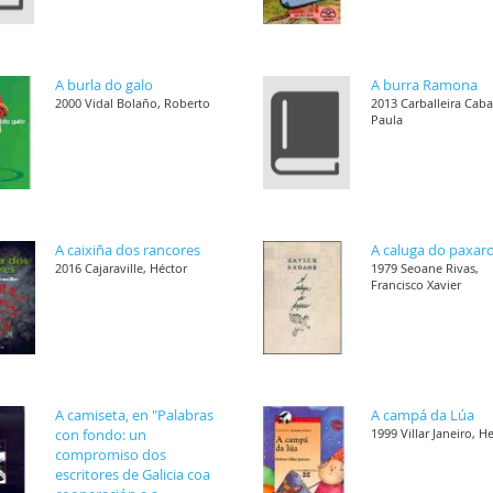
A burla do galo
A burra Ramona
2000 Vidal Bolaño, Roberto
2013 Carballeira Cab
Paula
A caixiña dos rancores
A caluga do paxar
2016 Cajaraville, Héctor
1979 Seoane Rivas,
Francisco Xavier
A camiseta, en "Palabras
A campá da Lúa
con fondo: un
1999 Villar Janeiro, H
compromiso dos
escritores de Galicia coa