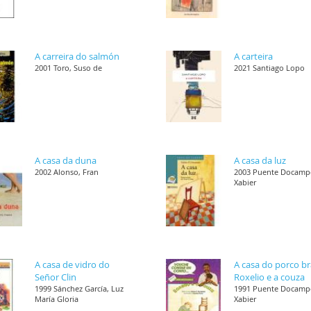
A carreira do salmón
A carteira
2001 Toro, Suso de
2021 Santiago Lopo
A casa da duna
A casa da luz
2002 Alonso, Fran
2003 Puente Docamp
Xabier
A casa de vidro do
A casa do porco b
Señor Clin
Roxelio e a couza
1999 Sánchez García, Luz
1991 Puente Docamp
María Gloria
Xabier