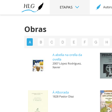
ETAPAS
Autor
Obras
A
B
C
D
E
F
G
H
A abella na orella da
ovella
2007 López Rodríguez,
Xavier
Á Alborada
1828 Pastor Díaz