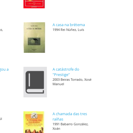
A casa na brétema
z,
1994 Rei Núñez, Luís
gou a
A catástrofe do
"Prestige"
2003 Beiras Torrado, Xosé
Manuel
A chamada das tres
úl
raíñas
1991 Babarro González,
Xoán