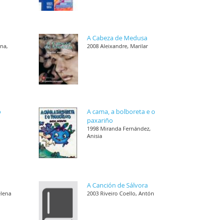
A Cabeza de Medusa
ana,
2008 Aleixandre, Marilar
o
A cama, a bolboreta e o
paxariño
1998 Miranda Fernández,
Anisia
A Canción de Sálvora
elena
2003 Riveiro Coello, Antón