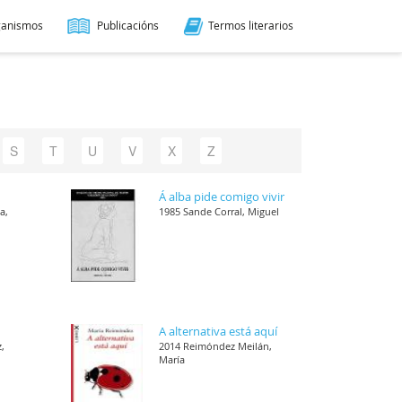
ganismos
Publicacións
Termos literarios
S
T
U
V
X
Z
Á alba pide comigo vivir
a,
1985 Sande Corral, Miguel
A alternativa está aquí
,
2014 Reimóndez Meilán,
María