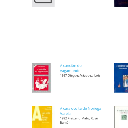
A canción do
vagamundo
1987 Diéguez Vázquez, Lois
A cara oculta de Noriega
Varela
1992 Freixeiro Mato, Xosé
Ramón