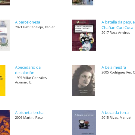
A barcelonesa
A batalla da pequ
2021 Paz Canalejo, Xabier
Chañan Curi Coca
2017 Rosa Aneiros
Abecedario da
A bela mestra
desolación
2005 Rodríguez Fer, 
1997 Villar González,
Arximiro B.
A bisneta lercha
A boca da terra
2006 Martín, Paco
2015 Rivas, Manuel