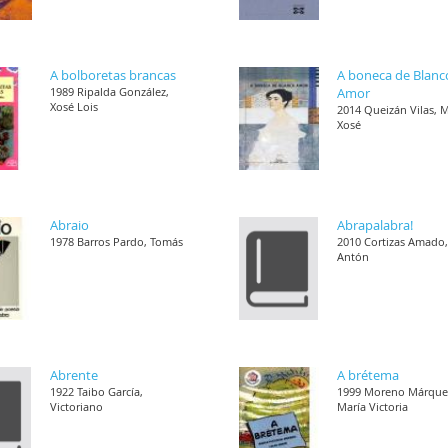
A bolboretas brancas
A boneca de Blanc
1989 Ripalda González,
Amor
Xosé Lois
2014 Queizán Vilas, 
Xosé
Abraio
Abrapalabra!
1978 Barros Pardo, Tomás
2010 Cortizas Amado
Antón
Abrente
A brétema
1922 Taibo García,
1999 Moreno Márque
Victoriano
María Victoria