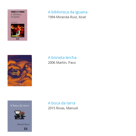
A biblioteca da iguana
1994 Miranda Ruíz, Xosé
A bisneta lercha
2006 Martín, Paco
A boca da terra
2015 Rivas, Manuel