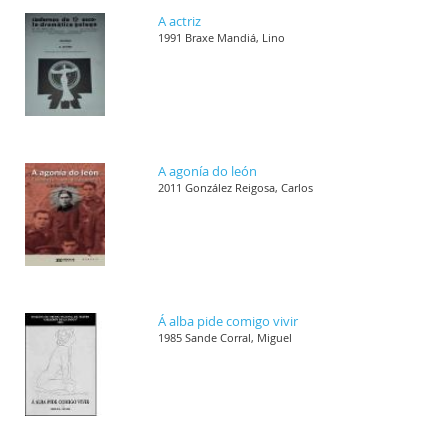
A actriz
1991 Braxe Mandiá, Lino
A agonía do león
2011 González Reigosa, Carlos
Á alba pide comigo vivir
1985 Sande Corral, Miguel