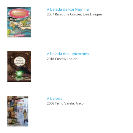
A balada de Roi Nemiña
2007 Rivadulla Corcón, José Enrique
A balada dos unicornios
2018 Costas, Ledicia
A baloira
2006 Tarrío Varela, Anxo