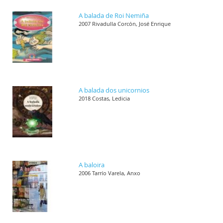
A balada de Roi Nemiña
2007 Rivadulla Corcón, José Enrique
A balada dos unicornios
2018 Costas, Ledicia
A baloira
2006 Tarrío Varela, Anxo