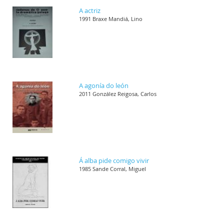
A actriz
1991 Braxe Mandiá, Lino
A agonía do león
2011 González Reigosa, Carlos
Á alba pide comigo vivir
1985 Sande Corral, Miguel