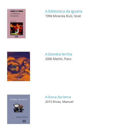
A biblioteca da iguana
1994 Miranda Ruíz, Xosé
A bisneta lercha
2006 Martín, Paco
A boca da terra
2015 Rivas, Manuel