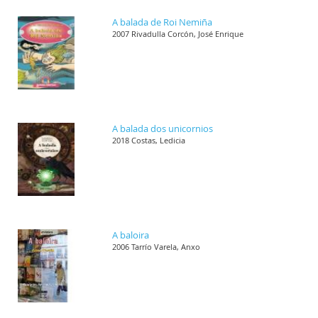
A balada de Roi Nemiña
2007 Rivadulla Corcón, José Enrique
A balada dos unicornios
2018 Costas, Ledicia
A baloira
2006 Tarrío Varela, Anxo