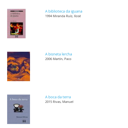
A biblioteca da iguana
1994 Miranda Ruíz, Xosé
A bisneta lercha
2006 Martín, Paco
A boca da terra
2015 Rivas, Manuel