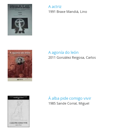
A actriz
1991 Braxe Mandiá, Lino
A agonía do león
2011 González Reigosa, Carlos
Á alba pide comigo vivir
1985 Sande Corral, Miguel