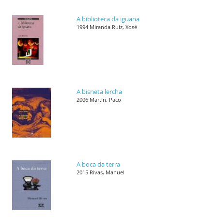
A biblioteca da iguana
1994 Miranda Ruíz, Xosé
A bisneta lercha
2006 Martín, Paco
A boca da terra
2015 Rivas, Manuel