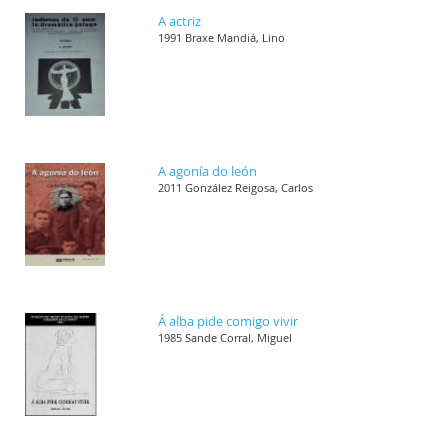
A actriz
1991 Braxe Mandiá, Lino
A agonía do león
2011 González Reigosa, Carlos
Á alba pide comigo vivir
1985 Sande Corral, Miguel