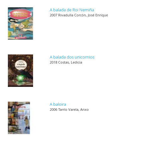
A balada de Roi Nemiña
2007 Rivadulla Corcón, José Enrique
A balada dos unicornios
2018 Costas, Ledicia
A baloira
2006 Tarrío Varela, Anxo