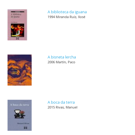
A biblioteca da iguana
1994 Miranda Ruíz, Xosé
A bisneta lercha
2006 Martín, Paco
A boca da terra
2015 Rivas, Manuel