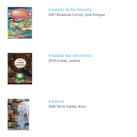
A balada de Roi Nemiña
2007 Rivadulla Corcón, José Enrique
A balada dos unicornios
2018 Costas, Ledicia
A baloira
2006 Tarrío Varela, Anxo