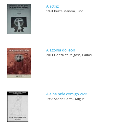
A actriz
1991 Braxe Mandiá, Lino
A agonía do león
2011 González Reigosa, Carlos
Á alba pide comigo vivir
1985 Sande Corral, Miguel