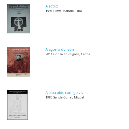
A actriz
1991 Braxe Mandiá, Lino
A agonía do león
2011 González Reigosa, Carlos
Á alba pide comigo vivir
1985 Sande Corral, Miguel