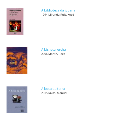
A biblioteca da iguana
1994 Miranda Ruíz, Xosé
A bisneta lercha
2006 Martín, Paco
A boca da terra
2015 Rivas, Manuel