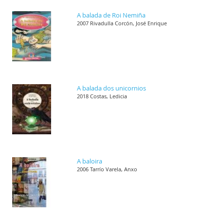
A balada de Roi Nemiña
2007 Rivadulla Corcón, José Enrique
A balada dos unicornios
2018 Costas, Ledicia
A baloira
2006 Tarrío Varela, Anxo