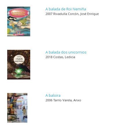
A balada de Roi Nemiña
2007 Rivadulla Corcón, José Enrique
A balada dos unicornios
2018 Costas, Ledicia
A baloira
2006 Tarrío Varela, Anxo