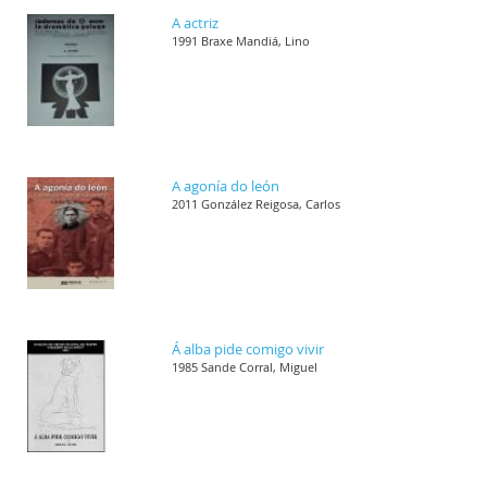
A actriz
1991 Braxe Mandiá, Lino
A agonía do león
2011 González Reigosa, Carlos
Á alba pide comigo vivir
1985 Sande Corral, Miguel