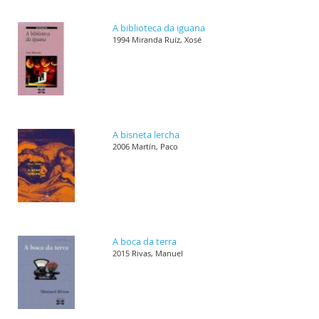
A biblioteca da iguana
1994 Miranda Ruíz, Xosé
A bisneta lercha
2006 Martín, Paco
A boca da terra
2015 Rivas, Manuel