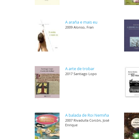
A araña e mais eu
2009 Alonso, Fran
A arte de trobar
2017 Santiago Lopo
A balada de Roi Nemiña
2007 Rivadulla Corcón, José
Enrique