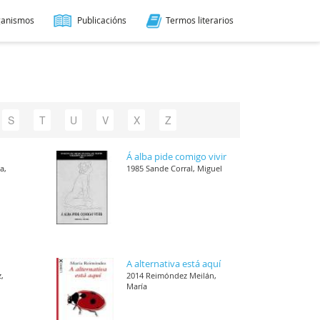
ganismos
Publicacións
Termos literarios
S
T
U
V
X
Z
Á alba pide comigo vivir
a,
1985 Sande Corral, Miguel
A alternativa está aquí
,
2014 Reimóndez Meilán,
María