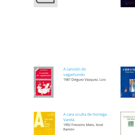
A canción do
vagamundo
1987 Diéguez Vázquez, Lois
A cara oculta de Noriega
Varela
1992 Freixeiro Mato, Xosé
Ramón