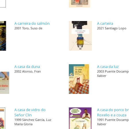
A carreira do salmón
A carteira
2001 Toro, Suso de
2021 Santiago Lopo
A casa da duna
A casa da luz
2002 Alonso, Fran
2003 Puente Docamp
Xabier
A casa de vidro do
A casa do porco b
Señor Clin
Roxelio e a couza
1999 Sánchez García, Luz
1991 Puente Docamp
María Gloria
Xabier