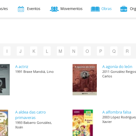
as/es
Eventos
Movementos
Obras
Or
I
J
K
L
M
N
O
P
Q
R
A actriz
A agonía do león
1991 Braxe Mandiá, Lino
2011 González Reigos
Carlos
A aldea das catro
A alfombra falsa
primaveras
2003 López Rodríguez
Xavier
1993 Babarro González,
Xoán