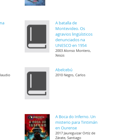
ena
A batalla de
Montevideo. Os
agravios lingüísticos
denunciados na
UNESCO en 1954
2003 Alonso Montero,
Xesús
Abelcebú
Claudio
2010 Negro, Carlos
A Boca do Inferno. Un
misterio para Tintimán
en Ourense
2017 Jaureguizar Ortíz de
Zárate, Santiago