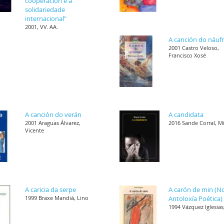
cooperación e a
solidariedade
internacional"
2001, VV. AA.
A canción do náuf
2001 Castro Veloso,
Francisco Xosé
A canción do verán
A candidata
2001 Araguas Álvarez,
2016 Sande Corral, M
Vicente
A caricia da serpe
A carón de min (N
1999 Braxe Mandiá, Lino
Antoloxía Poética)
1994 Vázquez Iglesias