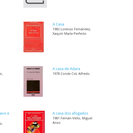
A Casa
1982 Lorenzo Fernández,
Xaquín María Perfecto
A casa de Adara
o,
1978 Conde Cid, Alfredo
ravo e
A casa dos afogados
1981 Fernán-Vello, Miguel
Anxo
o,