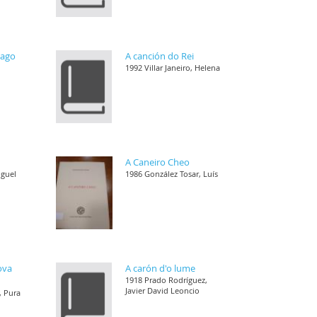
rago
A canción do Rei
1992 Villar Janeiro, Helena
A Caneiro Cheo
iguel
1986 González Tosar, Luís
ova
A carón d'o lume
1918 Prado Rodríguez,
Javier David Leoncio
, Pura