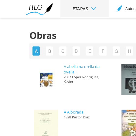
ETAPAS
Autor
Obras
A
B
C
D
E
F
G
H
A abella na orella da
ovella
2007 López Rodríguez,
Xavier
Á Alborada
1828 Pastor Díaz