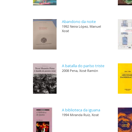
Abandono da noite
1992 Neira López, Manuel
Xosé
A batalla do paríso triste
2008 Pena, Xosé Ramón
A biblioteca da iguana
1994 Miranda Ruíz, Xosé