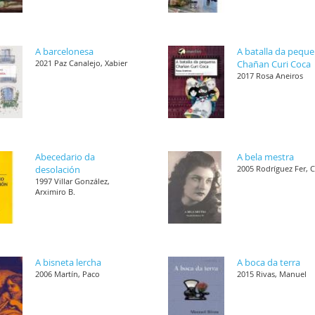
A barcelonesa
A batalla da pequ
2021 Paz Canalejo, Xabier
Chañan Curi Coca
2017 Rosa Aneiros
Abecedario da
A bela mestra
desolación
2005 Rodríguez Fer, 
1997 Villar González,
Arximiro B.
A bisneta lercha
A boca da terra
2006 Martín, Paco
2015 Rivas, Manuel