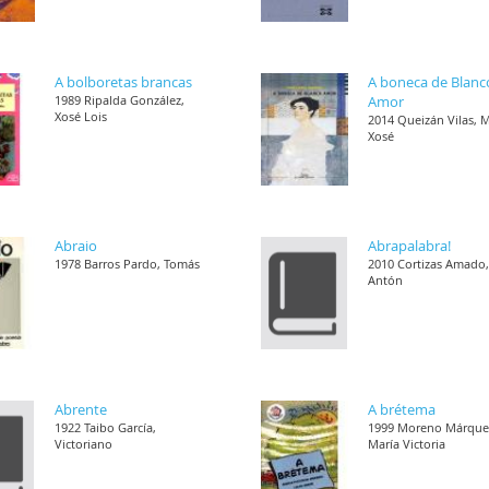
A bolboretas brancas
A boneca de Blanc
1989 Ripalda González,
Amor
Xosé Lois
2014 Queizán Vilas, 
Xosé
Abraio
Abrapalabra!
1978 Barros Pardo, Tomás
2010 Cortizas Amado
Antón
Abrente
A brétema
1922 Taibo García,
1999 Moreno Márque
Victoriano
María Victoria