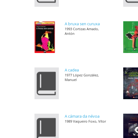
A bruxa sen curuxa
1993 Cortizas Amado,
Antón
A cadea
1977 López González,
Manuel
A cámara da névoa
1989 Vaqueiro Foxo, Vítor