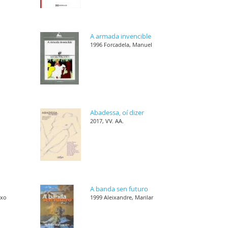
s
A armada invencible
1996 Forcadela, Manuel
,
Abadessa, oí dizer
2017, VV. AA.
,
A banda sen futuro
nxo
1999 Aleixandre, Marilar