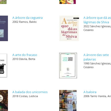
A árbore da cegueira
A árbore que dá a
2002 Ramos, Baldo
lágrimas de Shiva
2022 Sánchez Iglesias
Cesáreo
A arte do fracaso
A árvore das sete
2010 Dávila, Berta
palavras
1990 Sánchez Iglesias
Cesáreo
A balada dos unicornios
A baloira
2018 Costas, Ledicia
2006 Tarrío Varela, A