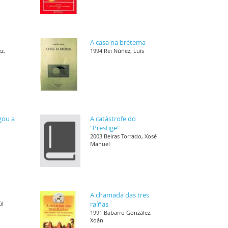
A casa na brétema
z,
1994 Rei Núñez, Luís
gou a
A catástrofe do
"Prestige"
2003 Beiras Torrado, Xosé
Manuel
A chamada das tres
úl
raíñas
1991 Babarro González,
Xoán