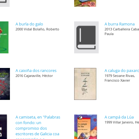
A burla do galo
A burra Ramona
2000 Vidal Bolaño, Roberto
2013 Carballeira Cab
Paula
A caixiña dos rancores
A caluga do paxar
2016 Cajaraville, Héctor
1979 Seoane Rivas,
Francisco Xavier
A camiseta, en "Palabras
A campá da Lúa
con fondo: un
1999 Villar Janeiro, H
compromiso dos
escritores de Galicia coa