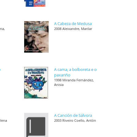
A Cabeza de Medusa
ana,
2008 Aleixandre, Marilar
o
A cama, a bolboreta e o
paxariño
1998 Miranda Fernández,
Anisia
A Canción de Sálvora
elena
2003 Riveiro Coello, Antón