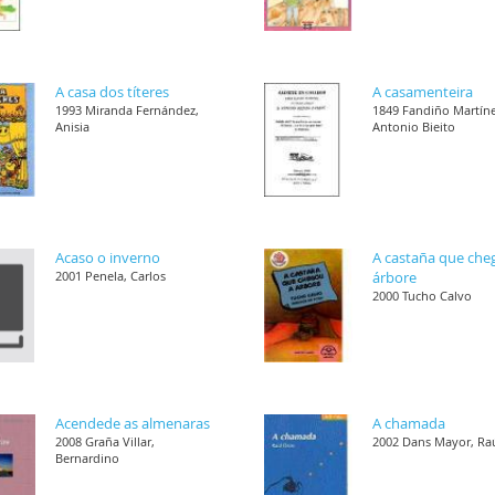
A casa dos títeres
A casamenteira
1993 Miranda Fernández,
1849 Fandiño Martíne
Anisia
Antonio Bieito
Acaso o inverno
A castaña que che
2001 Penela, Carlos
árbore
2000 Tucho Calvo
Acendede as almenaras
A chamada
2008 Graña Villar,
2002 Dans Mayor, Ra
Bernardino