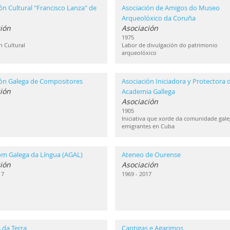
ón Cultural "Francisco Lanza" de
Asociación de Amigos do Museo
Arqueolóxico da Coruña
ión
Asociación
1975
n Cultural
Labor de divulgación do patrimonio
arqueolóxico
ión Galega de Compositores
Asociación Iniciadora y Protectora d
ión
Academia Gallega
Asociación
1905
Iniciativa que xorde da comunidade gale
emigrantes en Cuba
om Galega da Língua (AGAL)
Ateneo de Ourense
ión
Asociación
17
1969 - 2017
 da Terra
Cantigas e Agarimos