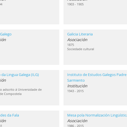
94
1903 - 1905
 Galego
Galicia Literaria
ión
Asociación
1875
Sociedade cultural
o da Lingua Galega (ILG)
Instituto de Estudos Galegos Padre
ción
Sarmiento
Institución
 adscrito á Universidade de
1943 - 2015
 de Compostela
des da Fala
Mesa pola Normalización Lingüístic
ión
Asociación
31
1986 - 2015