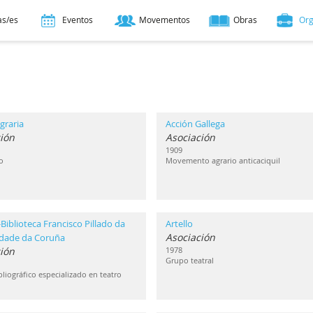
as/es
Eventos
Movementos
Obras
Or
graria
Acción Gallega
ión
Asociación
1909
o
Movemento agrario anticaciquil
Biblioteca Francisco Pillado da
Artello
Asociación
idade da Coruña
ción
1978
Grupo teatral
liográfico especializado en teatro