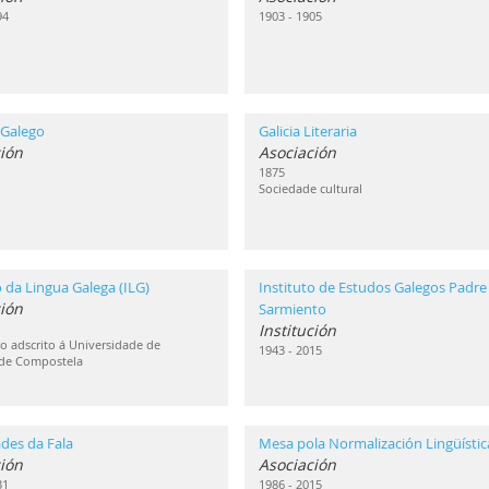
94
1903 - 1905
 Galego
Galicia Literaria
ión
Asociación
1875
Sociedade cultural
o da Lingua Galega (ILG)
Instituto de Estudos Galegos Padre
ción
Sarmiento
Institución
 adscrito á Universidade de
1943 - 2015
 de Compostela
des da Fala
Mesa pola Normalización Lingüístic
ión
Asociación
31
1986 - 2015