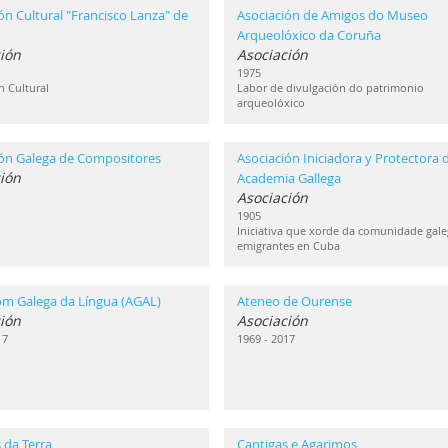
ón Cultural "Francisco Lanza" de
Asociación de Amigos do Museo
Arqueolóxico da Coruña
ión
Asociación
1975
n Cultural
Labor de divulgación do patrimonio
arqueolóxico
ión Galega de Compositores
Asociación Iniciadora y Protectora d
ión
Academia Gallega
Asociación
1905
Iniciativa que xorde da comunidade gale
emigrantes en Cuba
om Galega da Língua (AGAL)
Ateneo de Ourense
ión
Asociación
17
1969 - 2017
 da Terra
Cantigas e Agarimos