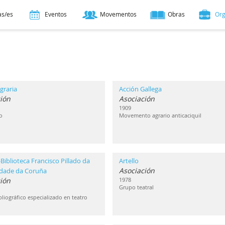
as/es
Eventos
Movementos
Obras
Or
graria
Acción Gallega
ión
Asociación
1909
o
Movemento agrario anticaciquil
Biblioteca Francisco Pillado da
Artello
Asociación
idade da Coruña
ción
1978
Grupo teatral
liográfico especializado en teatro