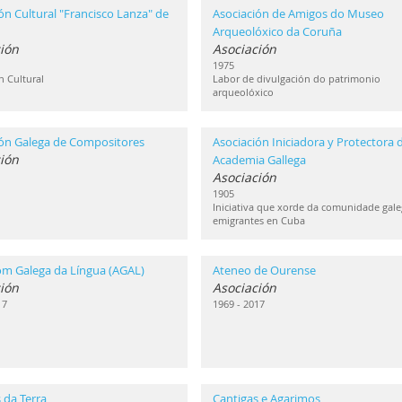
ón Cultural "Francisco Lanza" de
Asociación de Amigos do Museo
Arqueolóxico da Coruña
ión
Asociación
1975
n Cultural
Labor de divulgación do patrimonio
arqueolóxico
ión Galega de Compositores
Asociación Iniciadora y Protectora d
ión
Academia Gallega
Asociación
1905
Iniciativa que xorde da comunidade gale
emigrantes en Cuba
om Galega da Língua (AGAL)
Ateneo de Ourense
ión
Asociación
17
1969 - 2017
 da Terra
Cantigas e Agarimos