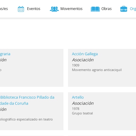
as/es
Eventos
Movementos
Obras
Or
graria
Acción Gallega
ión
Asociación
1909
o
Movemento agrario anticaciquil
Biblioteca Francisco Pillado da
Artello
Asociación
idade da Coruña
ción
1978
Grupo teatral
liográfico especializado en teatro