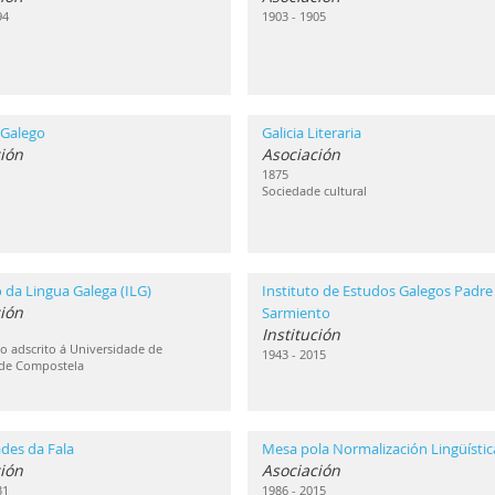
94
1903 - 1905
 Galego
Galicia Literaria
ión
Asociación
1875
Sociedade cultural
o da Lingua Galega (ILG)
Instituto de Estudos Galegos Padre
ción
Sarmiento
Institución
 adscrito á Universidade de
1943 - 2015
 de Compostela
des da Fala
Mesa pola Normalización Lingüístic
ión
Asociación
31
1986 - 2015