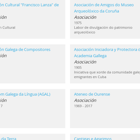
ón Cultural "Francisco Lanza" de
Asociación de Amigos do Museo
Arqueolóxico da Coruña
ión
Asociación
1975
n Cultural
Labor de divulgación do patrimonio
arqueolóxico
ión Galega de Compositores
Asociación Iniciadora y Protectora d
ión
Academia Gallega
Asociación
1905
Iniciativa que xorde da comunidade gale
emigrantes en Cuba
om Galega da Língua (AGAL)
Ateneo de Ourense
ión
Asociación
17
1969 - 2017
 da Terra
Cantigas e Agarimos