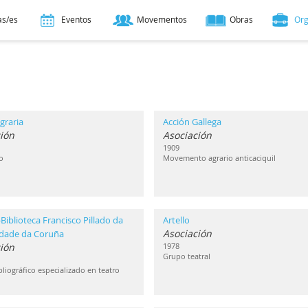
as/es
Eventos
Movementos
Obras
Or
graria
Acción Gallega
ión
Asociación
1909
o
Movemento agrario anticaciquil
Biblioteca Francisco Pillado da
Artello
Asociación
idade da Coruña
ción
1978
Grupo teatral
liográfico especializado en teatro