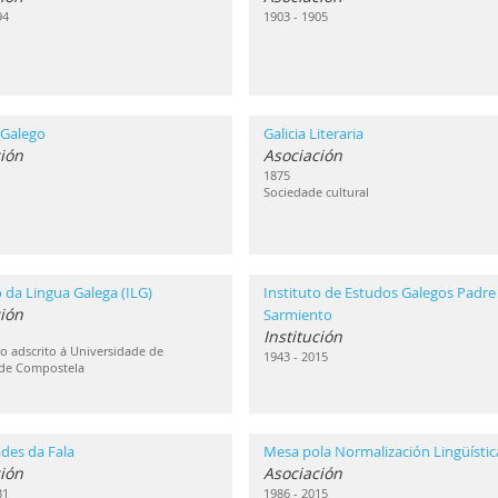
94
1903 - 1905
 Galego
Galicia Literaria
ión
Asociación
1875
Sociedade cultural
o da Lingua Galega (ILG)
Instituto de Estudos Galegos Padre
ción
Sarmiento
Institución
 adscrito á Universidade de
1943 - 2015
 de Compostela
des da Fala
Mesa pola Normalización Lingüístic
ión
Asociación
31
1986 - 2015