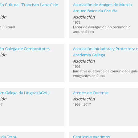
ón Cultural "Francisco Lanza" de
Asociación de Amigos do Museo
Arqueolóxico da Coruña
ión
Asociación
1975
n Cultural
Labor de divulgación do patrimonio
arqueolóxico
ión Galega de Compositores
Asociación Iniciadora y Protectora d
ión
Academia Gallega
Asociación
1905
Iniciativa que xorde da comunidade gale
emigrantes en Cuba
om Galega da Língua (AGAL)
Ateneo de Ourense
ión
Asociación
17
1969 - 2017
 da Terra
Cantigas e Agarimos