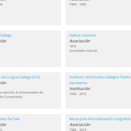
94
1903 - 1905
 Galego
Galicia Literaria
ión
Asociación
1875
Sociedade cultural
o da Lingua Galega (ILG)
Instituto de Estudos Galegos Padre
ción
Sarmiento
Institución
 adscrito á Universidade de
1943 - 2015
 de Compostela
des da Fala
Mesa pola Normalización Lingüístic
ión
Asociación
31
1986 - 2015