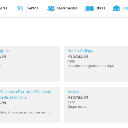
as/es
Eventos
Movementos
Obras
Or
graria
Acción Gallega
ión
Asociación
1909
o
Movemento agrario anticaciquil
Biblioteca Francisco Pillado da
Artello
Asociación
idade da Coruña
ción
1978
Grupo teatral
liográfico especializado en teatro