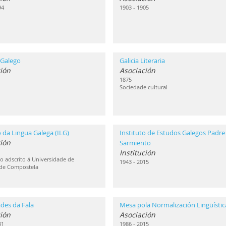
94
1903 - 1905
 Galego
Galicia Literaria
ión
Asociación
1875
Sociedade cultural
o da Lingua Galega (ILG)
Instituto de Estudos Galegos Padre
ción
Sarmiento
Institución
 adscrito á Universidade de
1943 - 2015
 de Compostela
des da Fala
Mesa pola Normalización Lingüístic
ión
Asociación
31
1986 - 2015