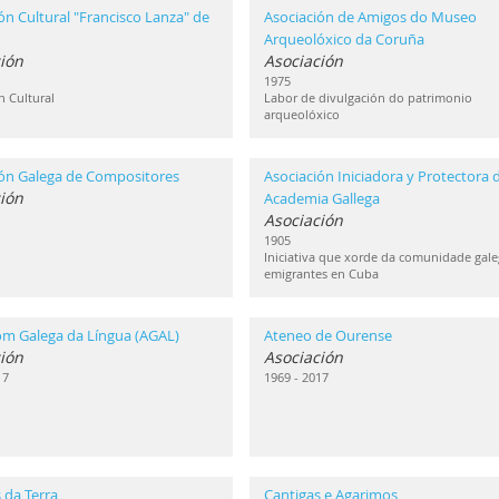
ón Cultural "Francisco Lanza" de
Asociación de Amigos do Museo
Arqueolóxico da Coruña
ión
Asociación
1975
n Cultural
Labor de divulgación do patrimonio
arqueolóxico
ión Galega de Compositores
Asociación Iniciadora y Protectora d
ión
Academia Gallega
Asociación
1905
Iniciativa que xorde da comunidade gale
emigrantes en Cuba
om Galega da Língua (AGAL)
Ateneo de Ourense
ión
Asociación
17
1969 - 2017
 da Terra
Cantigas e Agarimos