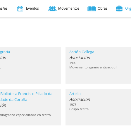
as/es
Eventos
Movementos
Obras
Or
graria
Acción Gallega
ión
Asociación
1909
o
Movemento agrario anticaciquil
Biblioteca Francisco Pillado da
Artello
Asociación
idade da Coruña
ción
1978
Grupo teatral
liográfico especializado en teatro