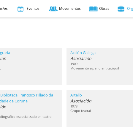
as/es
Eventos
Movementos
Obras
Or
graria
Acción Gallega
ión
Asociación
1909
o
Movemento agrario anticaciquil
Biblioteca Francisco Pillado da
Artello
Asociación
idade da Coruña
ción
1978
Grupo teatral
liográfico especializado en teatro