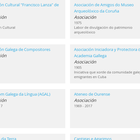
ón Cultural "Francisco Lanza" de
Asociación de Amigos do Museo
Arqueolóxico da Coruña
ión
Asociación
1975
n Cultural
Labor de divulgación do patrimonio
arqueolóxico
ión Galega de Compositores
Asociación Iniciadora y Protectora d
ión
Academia Gallega
Asociación
1905
Iniciativa que xorde da comunidade gale
emigrantes en Cuba
om Galega da Língua (AGAL)
Ateneo de Ourense
ión
Asociación
17
1969 - 2017
 da Terra
Cantigas e Agarimos