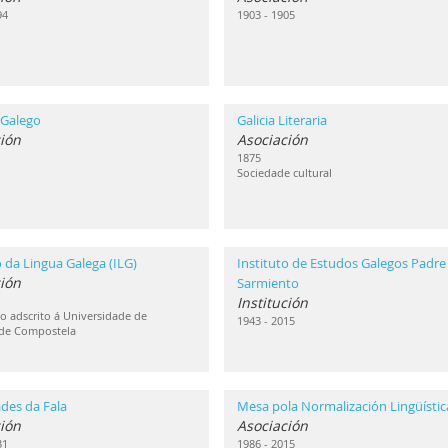
94
1903 - 1905
 Galego
Galicia Literaria
ión
Asociación
1875
Sociedade cultural
o da Lingua Galega (ILG)
Instituto de Estudos Galegos Padre
ción
Sarmiento
Institución
 adscrito á Universidade de
1943 - 2015
 de Compostela
des da Fala
Mesa pola Normalización Lingüístic
ión
Asociación
31
1986 - 2015