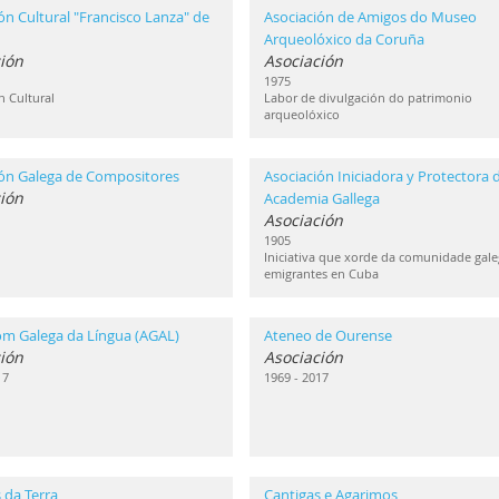
ón Cultural "Francisco Lanza" de
Asociación de Amigos do Museo
Arqueolóxico da Coruña
ión
Asociación
1975
n Cultural
Labor de divulgación do patrimonio
arqueolóxico
ión Galega de Compositores
Asociación Iniciadora y Protectora d
ión
Academia Gallega
Asociación
1905
Iniciativa que xorde da comunidade gale
emigrantes en Cuba
om Galega da Língua (AGAL)
Ateneo de Ourense
ión
Asociación
17
1969 - 2017
 da Terra
Cantigas e Agarimos