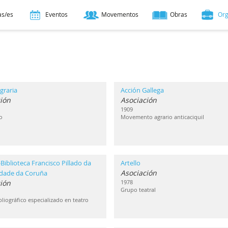
as/es
Eventos
Movementos
Obras
Or
graria
Acción Gallega
ión
Asociación
1909
o
Movemento agrario anticaciquil
Biblioteca Francisco Pillado da
Artello
Asociación
idade da Coruña
ción
1978
Grupo teatral
liográfico especializado en teatro