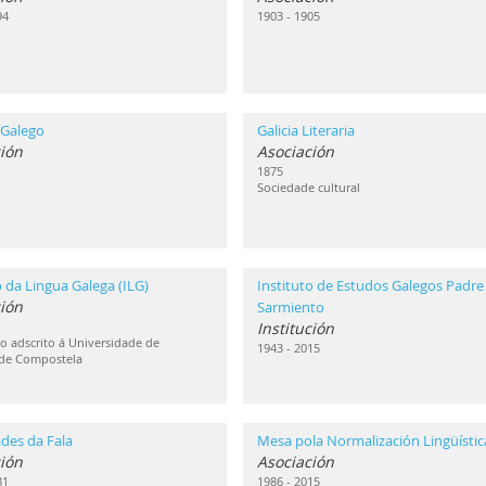
94
1903 - 1905
 Galego
Galicia Literaria
ión
Asociación
1875
Sociedade cultural
o da Lingua Galega (ILG)
Instituto de Estudos Galegos Padre
ción
Sarmiento
Institución
 adscrito á Universidade de
1943 - 2015
 de Compostela
des da Fala
Mesa pola Normalización Lingüístic
ión
Asociación
31
1986 - 2015