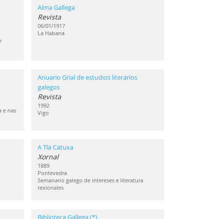
Alma Gallega
Revista
06/01/1917
La Habana
e
Anuario Grial de estudios literarios
galegos
Revista
1992
a e nas
Vigo
A Tía Catuxa
Xornal
1889
Pontevedra
Semanario galego de intereses e literatura
rexionales
Biblioteca Gallega (*)