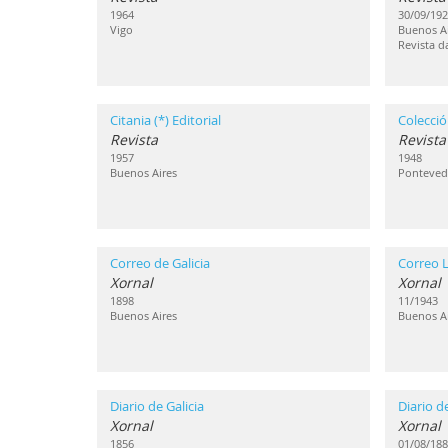
1964
30/09/192
Vigo
Buenos Ai
Revista d
Citania (*) Editorial
Colecció
Revista
Revista
1957
1948
Buenos Aires
Ponteved
Correo de Galicia
Correo L
Xornal
Xornal
1898
11/1943
Buenos Aires
Buenos Ai
Diario de Galicia
Diario d
Xornal
Xornal
1856
01/08/188