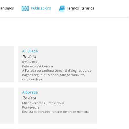
ganismos
Publicacións
Termos literarios
A Fuliada
Revista
09/02/1888
Betanzos e A Coruña
A Fuliada ou zanfona semanal d’alegrias ou de
bágoas segun qu’o pobo gallego s’adivirte,
canta ou laya
Alborada
Revista
Mil novecentos vinte e dous
Pontevedra
Revista de contido literario de tiraxe mensual