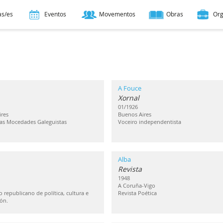
as/es
Eventos
Movementos
Obras
Or
A Fouce
Xornal
01/1926
res
Buenos Aires
as Mocedades Galeguistas
Voceiro independentista
Alba
Revista
1948
A Coruña-Vigo
 republicano de política, cultura e
Revista Poética
ón.