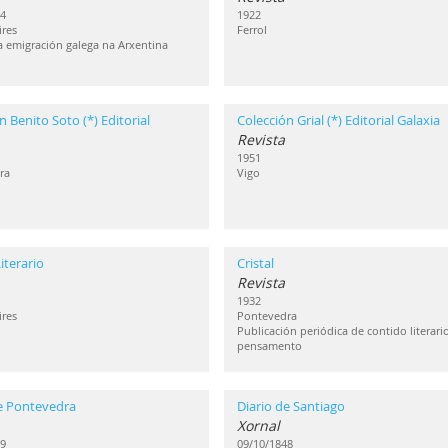
4
1922
res
Ferrol
a emigración galega na Arxentina
n Benito Soto (*) Editorial
Colección Grial (*) Editorial Galaxia
Revista
1951
ra
Vigo
iterario
Cristal
Revista
1932
res
Pontevedra
Publicación periódica de contido literari
pensamento
e Pontevedra
Diario de Santiago
Xornal
9
09/10/1848