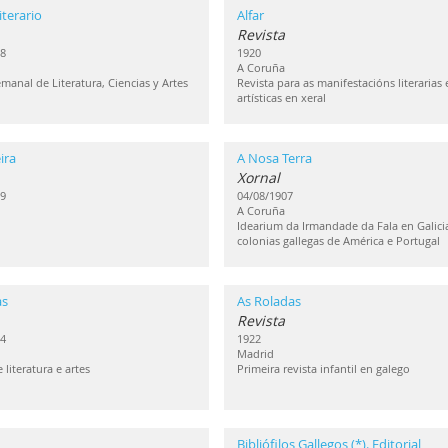
terario
Alfar
Revista
8
1920
A Coruña
emanal de Literatura, Ciencias y Artes
Revista para as manifestacións literarias 
artísticas en xeral
ira
A Nosa Terra
Xornal
9
04/08/1907
A Coruña
Idearium da Irmandade da Fala en Galici
colonias gallegas de América e Portugal
as
As Roladas
Revista
4
1922
Madrid
 literatura e artes
Primeira revista infantil en galego
Bibliófilos Gallegos (*). Editorial