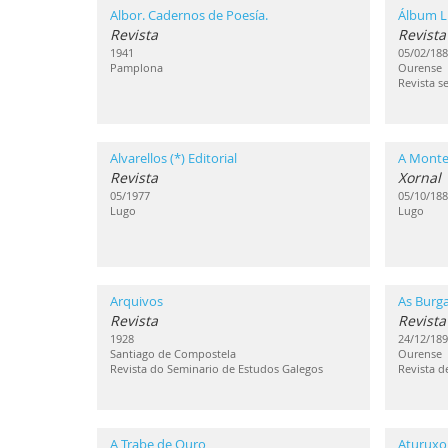
Albor. Cadernos de Poesía.
Álbum Li
Revista
Revista
1941
05/02/188
Pamplona
Ourense
Revista s
Alvarellos (*) Editorial
A Monte
Revista
Xornal
05/1977
05/10/188
Lugo
Lugo
Arquivos
As Burg
Revista
Revista
1928
24/12/189
Santiago de Compostela
Ourense
Revista do Seminario de Estudos Galegos
Revista de
A Trabe de Ouro
Aturuxo