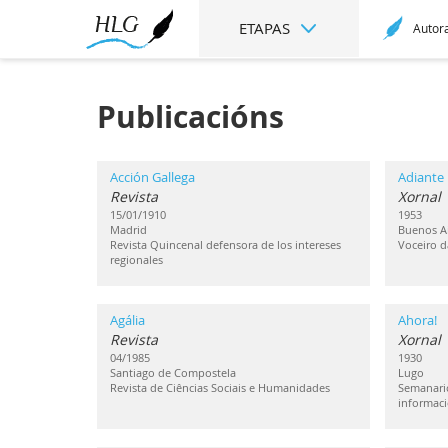
ETAPAS
Autor
Publicacións
Acción Gallega
Adiante
Revista
Xornal
15/01/1910
1953
Madrid
Buenos Ai
Revista Quincenal defensora de los intereses
Voceiro d
regionales
Agália
Ahora!
Revista
Xornal
04/1985
1930
Santiago de Compostela
Lugo
Revista de Ciências Sociais e Humanidades
Semanario
informaci