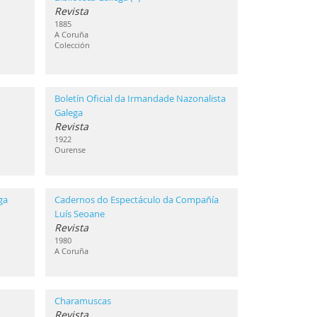
Revista
1885
A Coruña
Colección
Boletín Oficial da Irmandade Nazonalista
Galega
Revista
1922
Ourense
ga
Cadernos do Espectáculo da Compañía
Luís Seoane
Revista
1980
A Coruña
Charamuscas
Revista