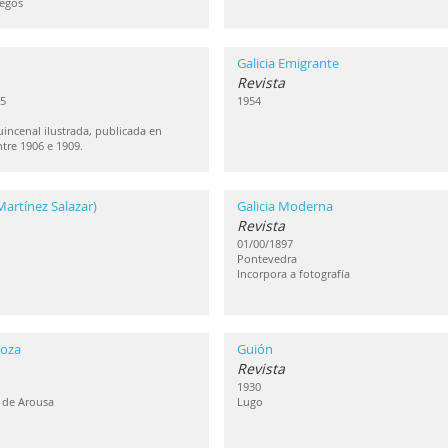
legos
Galicia Emigrante
Revista
5
1954
uincenal ilustrada, publicada en
tre 1906 e 1909.
(Martínez Salazar)
Galicia Moderna
Revista
01/00/1897
Pontevedra
Incorpora a fotografía
Moza
Guión
Revista
1930
a de Arousa
Lugo