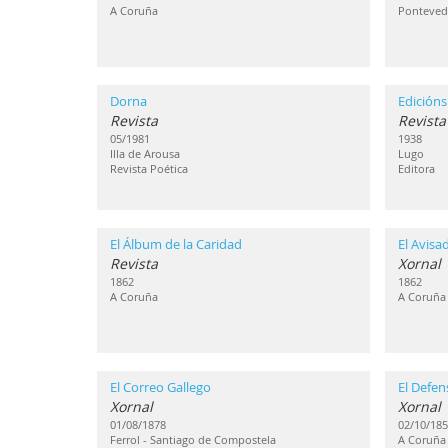
A Coruña
Ponteved
Dorna
Edicións
Revista
Revista
05/1981
1938
Illa de Arousa
Lugo
Revista Poética
Editora
El Álbum de la Caridad
El Avisa
Revista
Xornal
1862
1862
A Coruña
A Coruña
El Correo Gallego
El Defen
Xornal
Xornal
01/08/1878
02/10/185
Ferrol - Santiago de Compostela
A Coruña