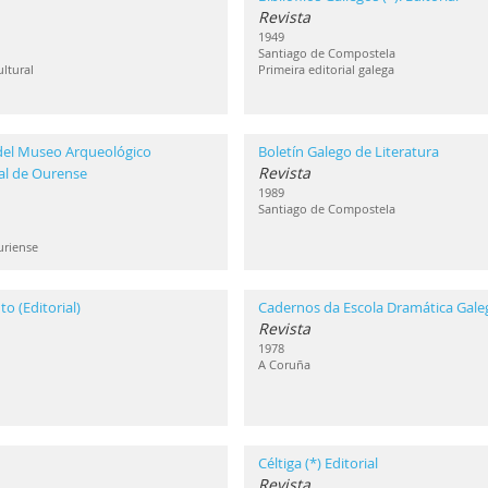
Revista
1949
Santiago de Compostela
ultural
Primeira editorial galega
del Museo Arqueológico
Boletín Galego de Literatura
Revista
al de Ourense
1989
Santiago de Compostela
uriense
to (Editorial)
Cadernos da Escola Dramática Gale
Revista
1978
A Coruña
Céltiga (*) Editorial
Revista