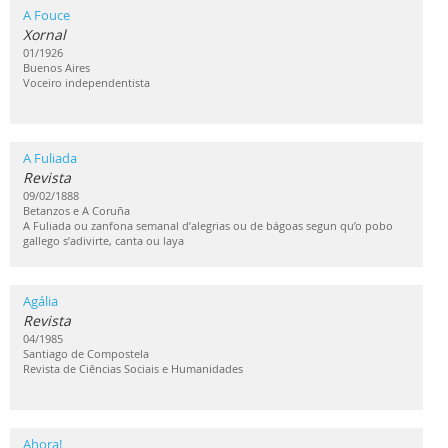
A Fouce
Xornal
01/1926
Buenos Aires
Voceiro independentista
A Fuliada
Revista
09/02/1888
Betanzos e A Coruña
A Fuliada ou zanfona semanal d’alegrias ou de bágoas segun qu’o pobo
gallego s’adivirte, canta ou laya
Agália
Revista
04/1985
Santiago de Compostela
Revista de Ciências Sociais e Humanidades
Ahora!