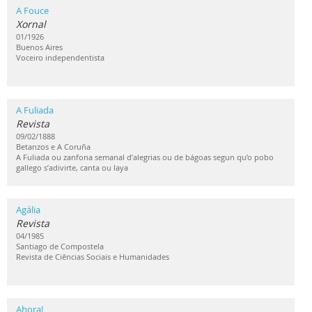
A Fouce
Xornal
01/1926
Buenos Aires
Voceiro independentista
A Fuliada
Revista
09/02/1888
Betanzos e A Coruña
A Fuliada ou zanfona semanal d’alegrias ou de bágoas segun qu’o pobo
gallego s’adivirte, canta ou laya
Agália
Revista
04/1985
Santiago de Compostela
Revista de Ciências Sociais e Humanidades
Ahora!