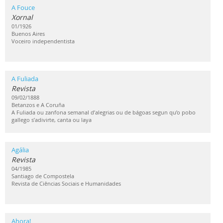
A Fouce
Xornal
01/1926
Buenos Aires
Voceiro independentista
A Fuliada
Revista
09/02/1888
Betanzos e A Coruña
A Fuliada ou zanfona semanal d’alegrias ou de bágoas segun qu’o pobo
gallego s’adivirte, canta ou laya
Agália
Revista
04/1985
Santiago de Compostela
Revista de Ciências Sociais e Humanidades
Ahora!