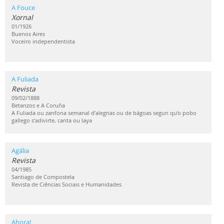
A Fouce
Xornal
01/1926
Buenos Aires
Voceiro independentista
A Fuliada
Revista
09/02/1888
Betanzos e A Coruña
A Fuliada ou zanfona semanal d’alegrias ou de bágoas segun qu’o pobo
gallego s’adivirte, canta ou laya
Agália
Revista
04/1985
Santiago de Compostela
Revista de Ciências Sociais e Humanidades
Ahora!