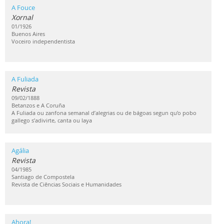
A Fouce
Xornal
01/1926
Buenos Aires
Voceiro independentista
A Fuliada
Revista
09/02/1888
Betanzos e A Coruña
A Fuliada ou zanfona semanal d’alegrias ou de bágoas segun qu’o pobo
gallego s’adivirte, canta ou laya
Agália
Revista
04/1985
Santiago de Compostela
Revista de Ciências Sociais e Humanidades
Ahora!