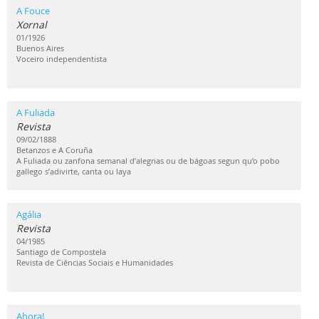
A Fouce
Xornal
01/1926
Buenos Aires
Voceiro independentista
A Fuliada
Revista
09/02/1888
Betanzos e A Coruña
A Fuliada ou zanfona semanal d’alegrias ou de bágoas segun qu’o pobo
gallego s’adivirte, canta ou laya
Agália
Revista
04/1985
Santiago de Compostela
Revista de Ciências Sociais e Humanidades
Ahora!