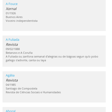
A Fouce
Xornal
01/1926
Buenos Aires
Voceiro independentista
A Fuliada
Revista
09/02/1888
Betanzos e A Coruña
A Fuliada ou zanfona semanal d’alegrias ou de bágoas segun qu’o pobo
gallego s’adivirte, canta ou laya
Agália
Revista
04/1985
Santiago de Compostela
Revista de Ciências Sociais e Humanidades
Ahora!