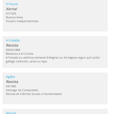
A Fouce
Xornal
01/1926
Buenos Aires
Voceiro independentista
A Fuliada
Revista
09/02/1888
Betanzos e A Coruña
A Fuliada ou zanfona semanal d’alegrias ou de bágoas segun qu’o pobo
gallego s’adivirte, canta ou laya
Agália
Revista
04/1985
Santiago de Compostela
Revista de Ciências Sociais e Humanidades
Ahora!