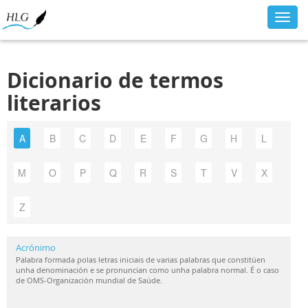
Toggl
navig
Dicionario de termos
literarios
A
B
C
D
E
F
G
H
L
M
O
P
Q
R
S
T
V
X
Z
Acrónimo
Palabra formada polas letras iniciais de varias palabras que constitúen
unha denominación e se pronuncian como unha palabra normal. É o caso
de OMS-Organización mundial de Saúde.