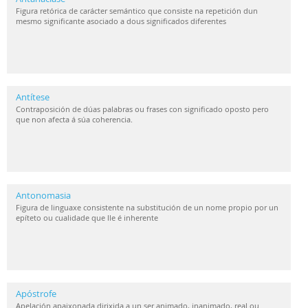
Figura retórica de carácter semántico que consiste na repetición dun
mesmo significante asociado a dous significados diferentes
Antítese
Contraposición de dúas palabras ou frases con significado oposto pero
que non afecta á súa coherencia.
Antonomasia
Figura de linguaxe consistente na substitución de un nome propio por un
epíteto ou cualidade que lle é inherente
Apóstrofe
Apelación apaixonada dirixida a un ser animado, inanimado, real ou