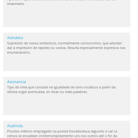
imaxinario.
Asíndeto
Supresión de nexos sintácticos, normalmente conxuncións, que adoitan
dar a impresión de rapidez ou viveza. Resulta especialmente expresiva nas
enumeracións.
Asonancia
Tipo de rima que consiste na igualdade de sons vocálicos a partir da
última vogal acentuada, en dúas ou máis palabras.
Atafinda
Proceso métrico empregado na poesía trovadoresca segundo o cal os
versos se encadean ininterrompidamente uns nos outros até o fin da