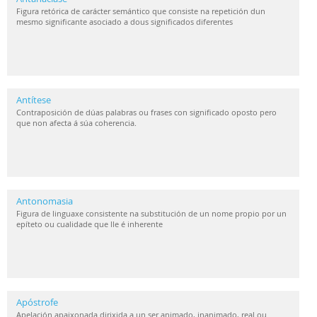
Figura retórica de carácter semántico que consiste na repetición dun
mesmo significante asociado a dous significados diferentes
Antítese
Contraposición de dúas palabras ou frases con significado oposto pero
que non afecta á súa coherencia.
Antonomasia
Figura de linguaxe consistente na substitución de un nome propio por un
epíteto ou cualidade que lle é inherente
Apóstrofe
Apelación apaixonada dirixida a un ser animado, inanimado, real ou