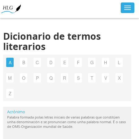
Toggl
navig
Dicionario de termos
literarios
A
B
C
D
E
F
G
H
L
M
O
P
Q
R
S
T
V
X
Z
Acrónimo
Palabra formada polas letras iniciais de varias palabras que constitúen
unha denominación e se pronuncian como unha palabra normal. É o caso
de OMS-Organización mundial de Saúde.