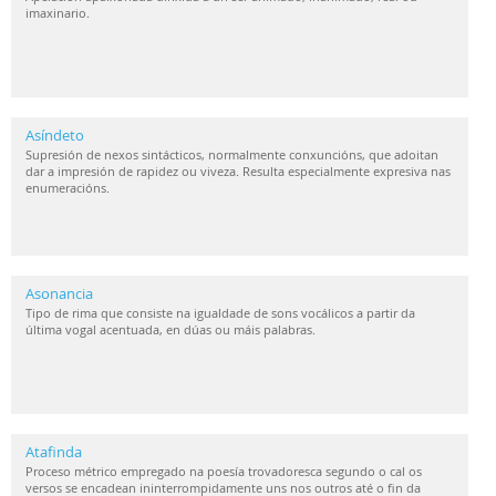
imaxinario.
Asíndeto
Supresión de nexos sintácticos, normalmente conxuncións, que adoitan
dar a impresión de rapidez ou viveza. Resulta especialmente expresiva nas
enumeracións.
Asonancia
Tipo de rima que consiste na igualdade de sons vocálicos a partir da
última vogal acentuada, en dúas ou máis palabras.
Atafinda
Proceso métrico empregado na poesía trovadoresca segundo o cal os
versos se encadean ininterrompidamente uns nos outros até o fin da