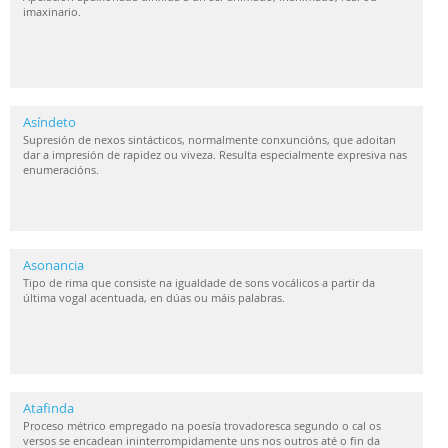
imaxinario.
Asíndeto
Supresión de nexos sintácticos, normalmente conxuncións, que adoitan
dar a impresión de rapidez ou viveza. Resulta especialmente expresiva nas
enumeracións.
Asonancia
Tipo de rima que consiste na igualdade de sons vocálicos a partir da
última vogal acentuada, en dúas ou máis palabras.
Atafinda
Proceso métrico empregado na poesía trovadoresca segundo o cal os
versos se encadean ininterrompidamente uns nos outros até o fin da