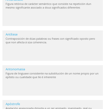
Figura retórica de carácter semántico que consiste na repetición dun
mesmo significante asociado a dous significados diferentes
Antítese
Contraposición de dúas palabras ou frases con significado oposto pero
que non afecta á súa coherencia.
Antonomasia
Figura de linguaxe consistente na substitución de un nome propio por un
epíteto ou cualidade que lle é inherente
Apóstrofe
Apelación apaixonada dirixida a un ser animado, inanimado, real ou