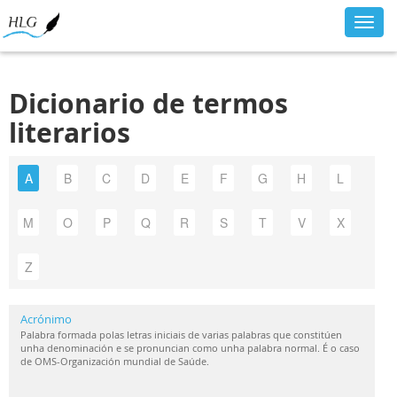
Toggl
navig
Dicionario de termos
literarios
A
B
C
D
E
F
G
H
L
M
O
P
Q
R
S
T
V
X
Z
Acrónimo
Palabra formada polas letras iniciais de varias palabras que constitúen
unha denominación e se pronuncian como unha palabra normal. É o caso
de OMS-Organización mundial de Saúde.