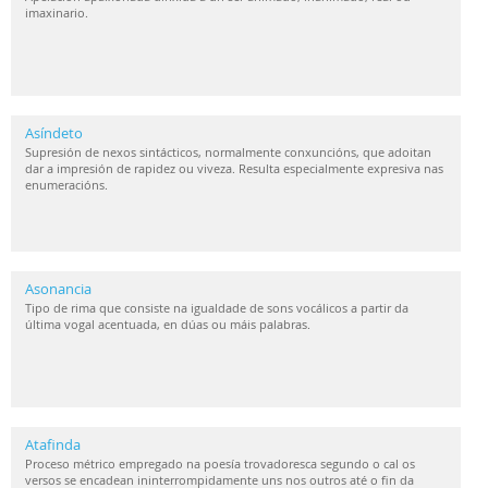
imaxinario.
Asíndeto
Supresión de nexos sintácticos, normalmente conxuncións, que adoitan
dar a impresión de rapidez ou viveza. Resulta especialmente expresiva nas
enumeracións.
Asonancia
Tipo de rima que consiste na igualdade de sons vocálicos a partir da
última vogal acentuada, en dúas ou máis palabras.
Atafinda
Proceso métrico empregado na poesía trovadoresca segundo o cal os
versos se encadean ininterrompidamente uns nos outros até o fin da