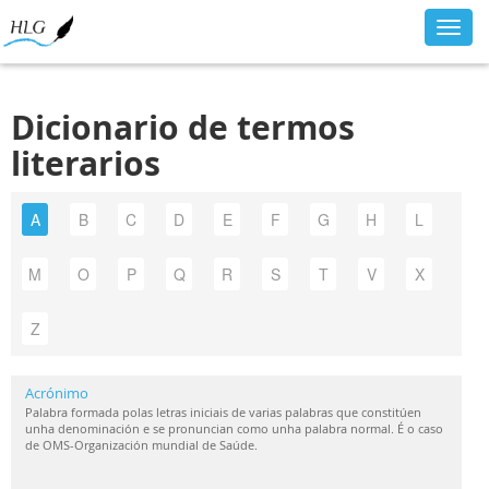
Toggl
navig
Dicionario de termos
literarios
A
B
C
D
E
F
G
H
L
M
O
P
Q
R
S
T
V
X
Z
Acrónimo
Palabra formada polas letras iniciais de varias palabras que constitúen
unha denominación e se pronuncian como unha palabra normal. É o caso
de OMS-Organización mundial de Saúde.