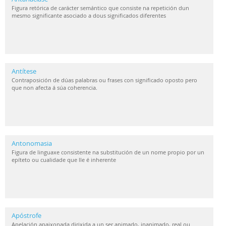
Figura retórica de carácter semántico que consiste na repetición dun
mesmo significante asociado a dous significados diferentes
Antítese
Contraposición de dúas palabras ou frases con significado oposto pero
que non afecta á súa coherencia.
Antonomasia
Figura de linguaxe consistente na substitución de un nome propio por un
epíteto ou cualidade que lle é inherente
Apóstrofe
Apelación apaixonada dirixida a un ser animado, inanimado, real ou