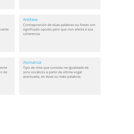
Antítese
e
Contraposición de dúas palabras ou frases con
icante
significado oposto pero que non afecta á súa
coherencia.
Asonancia
mente
Tipo de rima que consiste na igualdade de
ón de
sons vocálicos a partir da última vogal
acentuada, en dúas ou máis palabras.