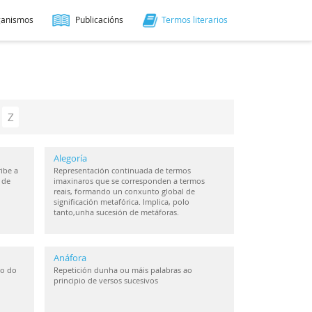
ganismos
Publicacións
Termos literarios
Z
Alegoría
ibe a
Representación continuada de termos
 de
imaxinaros que se corresponden a termos
reais, formando un conxunto global de
significación metafórica. Implica, polo
tanto,unha sucesión de metáforas.
Anáfora
io do
Repetición dunha ou máis palabras ao
principio de versos sucesivos