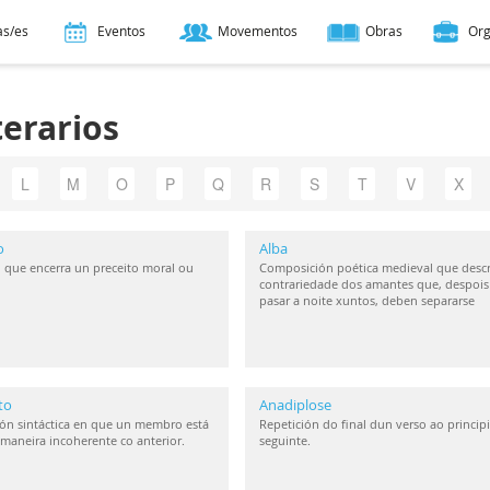
as/es
Eventos
Movementos
Obras
Or
terarios
L
M
O
P
Q
R
S
T
V
X
o
Alba
 que encerra un preceito moral ou
Composición poética medieval que descr
contrariedade dos amantes que, despois
pasar a noite xuntos, deben separarse
to
Anadiplose
ón sintáctica en que un membro está
Repetición do final dun verso ao princip
maneira incoherente co anterior.
seguinte.