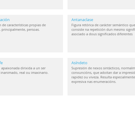
ación
Antanaclase
 de características propias de
Figura retórica de carácter semántico qu
, principalmente, persoas.
consiste na repetición dun mesmo signif
asociado a dous significados diferentes
fe
Asíndeto
 apaixonada dirixida a un ser
Supresión de nexos sintácticos, normal
inanimado, real ou imaxinario.
conxuncións, que adoitan dar a impresi
rapidez ou viveza. Resulta especialmente
expresiva nas enumeracións.