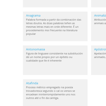
Anagrama
Animaliz
Palabra formada a partir da combinación das
Atribución
letras doutra. As dúas palabras teñen as
animais a
mesmas letras mais en orde diferente. É un
procedemento moi frecuente na literatura
popular
Antonomasia
Apóstro
Figura de linguaxe consistente na substitución
Apelación
de un nome propio por un epíteto ou
animado, 
cualidade que lle é inherente
Atafinda
Proceso métrico empregado na poesía
trovadoresca segundo o cal os versos se
encadean ininterrompidamente uns nos
outros até o fin da cantiga.