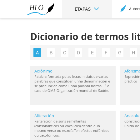
ETAPAS
Autor
Dicionario de termos li
A
B
C
D
E
F
G
H
Acrónimo
Aforism
Palabra formada polas letras iniciais de varias
Expresión
palabras que constitúen unha denominación e
práctico
se pronuncian como unha palabra normal. É o
caso de OMS-Organización mundial de Saúde.
Aliteración
Anacolu
Reiteración de sons semellantes
Construci
(consonánticos ou vocálicos) dentro dun
unido de 
mesmo verso ou estrofa.Ten efectos eufónicos
ou cacofónicos.