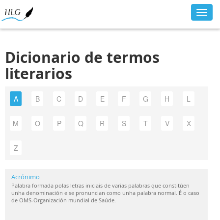
Toggl
navig
Dicionario de termos
literarios
A
B
C
D
E
F
G
H
L
M
O
P
Q
R
S
T
V
X
Z
Acrónimo
Palabra formada polas letras iniciais de varias palabras que constitúen
unha denominación e se pronuncian como unha palabra normal. É o caso
de OMS-Organización mundial de Saúde.