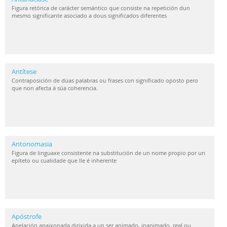
Figura retórica de carácter semántico que consiste na repetición dun
mesmo significante asociado a dous significados diferentes
Antítese
Contraposición de dúas palabras ou frases con significado oposto pero
que non afecta á súa coherencia.
Antonomasia
Figura de linguaxe consistente na substitución de un nome propio por un
epíteto ou cualidade que lle é inherente
Apóstrofe
Apelación apaixonada dirixida a un ser animado, inanimado, real ou