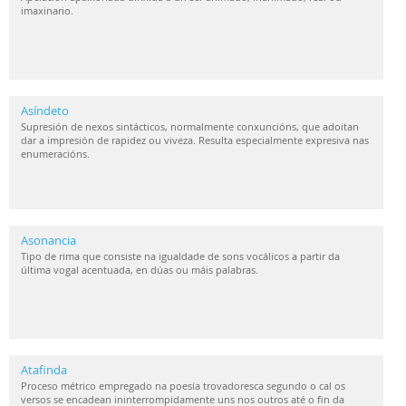
imaxinario.
Asíndeto
Supresión de nexos sintácticos, normalmente conxuncións, que adoitan
dar a impresión de rapidez ou viveza. Resulta especialmente expresiva nas
enumeracións.
Asonancia
Tipo de rima que consiste na igualdade de sons vocálicos a partir da
última vogal acentuada, en dúas ou máis palabras.
Atafinda
Proceso métrico empregado na poesía trovadoresca segundo o cal os
versos se encadean ininterrompidamente uns nos outros até o fin da