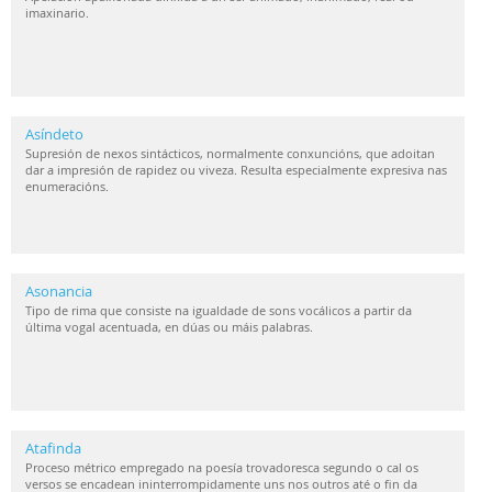
imaxinario.
Asíndeto
Supresión de nexos sintácticos, normalmente conxuncións, que adoitan
dar a impresión de rapidez ou viveza. Resulta especialmente expresiva nas
enumeracións.
Asonancia
Tipo de rima que consiste na igualdade de sons vocálicos a partir da
última vogal acentuada, en dúas ou máis palabras.
Atafinda
Proceso métrico empregado na poesía trovadoresca segundo o cal os
versos se encadean ininterrompidamente uns nos outros até o fin da