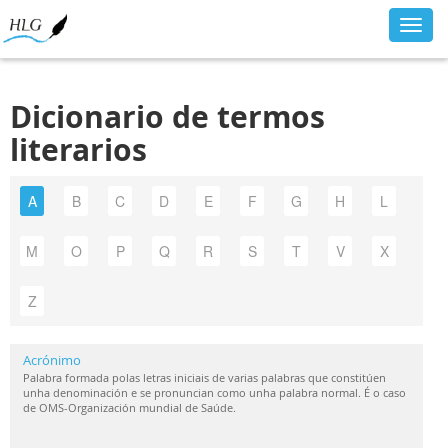
Toggl
navig
Dicionario de termos
literarios
A
B
C
D
E
F
G
H
L
M
O
P
Q
R
S
T
V
X
Z
Acrónimo
Palabra formada polas letras iniciais de varias palabras que constitúen
unha denominación e se pronuncian como unha palabra normal. É o caso
de OMS-Organización mundial de Saúde.