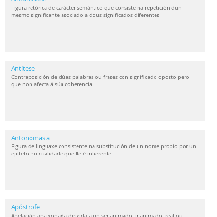
Figura retórica de carácter semántico que consiste na repetición dun
mesmo significante asociado a dous significados diferentes
Antítese
Contraposición de dúas palabras ou frases con significado oposto pero
que non afecta á súa coherencia.
Antonomasia
Figura de linguaxe consistente na substitución de un nome propio por un
epíteto ou cualidade que lle é inherente
Apóstrofe
Apelación apaixonada dirixida a un ser animado, inanimado, real ou