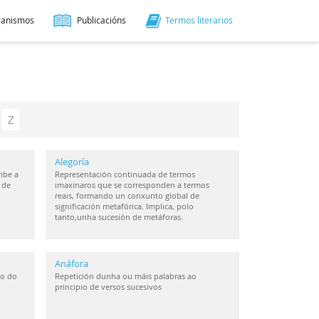
ganismos
Publicacións
Termos literarios
Z
Alegoría
ibe a
Representación continuada de termos
 de
imaxinaros que se corresponden a termos
reais, formando un conxunto global de
significación metafórica. Implica, polo
tanto,unha sucesión de metáforas.
Anáfora
io do
Repetición dunha ou máis palabras ao
principio de versos sucesivos