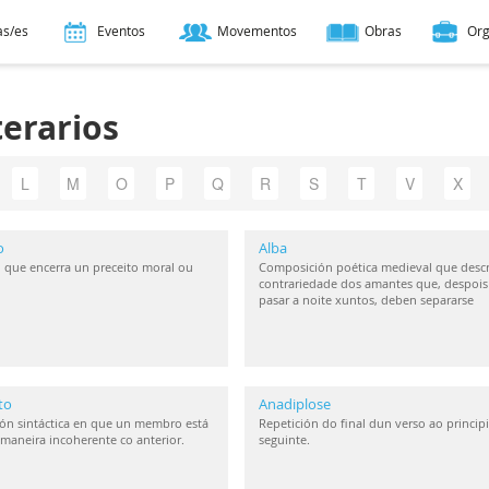
as/es
Eventos
Movementos
Obras
Or
terarios
L
M
O
P
Q
R
S
T
V
X
o
Alba
 que encerra un preceito moral ou
Composición poética medieval que descr
contrariedade dos amantes que, despois
pasar a noite xuntos, deben separarse
to
Anadiplose
ón sintáctica en que un membro está
Repetición do final dun verso ao princip
maneira incoherente co anterior.
seguinte.