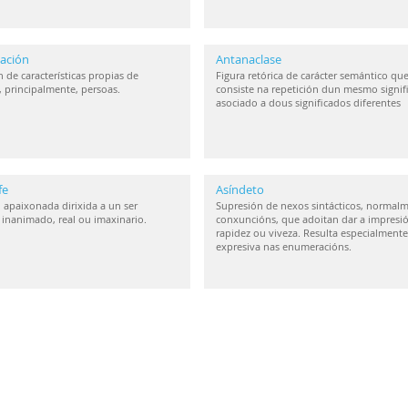
ación
Antanaclase
 de características propias de
Figura retórica de carácter semántico qu
, principalmente, persoas.
consiste na repetición dun mesmo signif
asociado a dous significados diferentes
fe
Asíndeto
 apaixonada dirixida a un ser
Supresión de nexos sintácticos, normal
inanimado, real ou imaxinario.
conxuncións, que adoitan dar a impresi
rapidez ou viveza. Resulta especialmente
expresiva nas enumeracións.