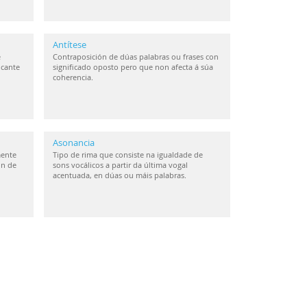
Antítese
e
Contraposición de dúas palabras ou frases con
icante
significado oposto pero que non afecta á súa
coherencia.
Asonancia
mente
Tipo de rima que consiste na igualdade de
ón de
sons vocálicos a partir da última vogal
acentuada, en dúas ou máis palabras.