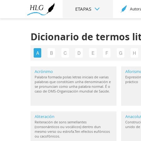
ETAPAS
Autor
Dicionario de termos li
A
B
C
D
E
F
G
H
Acrónimo
Aforism
Palabra formada polas letras iniciais de varias
Expresión
palabras que constitúen unha denominación e
práctico
se pronuncian como unha palabra normal. É o
caso de OMS-Organización mundial de Saúde.
Aliteración
Anacolu
Reiteración de sons semellantes
Construci
(consonánticos ou vocálicos) dentro dun
unido de 
mesmo verso ou estrofa.Ten efectos eufónicos
ou cacofónicos.