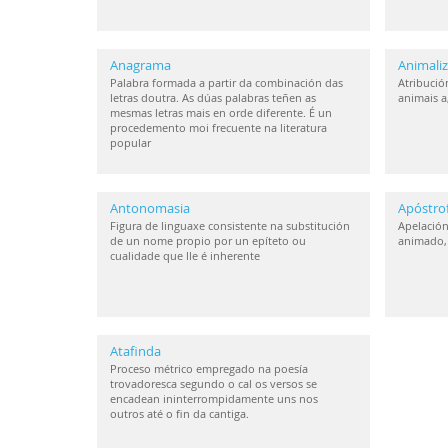
Anagrama
Animaliz
Palabra formada a partir da combinación das
Atribución
letras doutra. As dúas palabras teñen as
animais a
mesmas letras mais en orde diferente. É un
procedemento moi frecuente na literatura
popular
Antonomasia
Apóstro
Figura de linguaxe consistente na substitución
Apelación
de un nome propio por un epíteto ou
animado, 
cualidade que lle é inherente
Atafinda
Proceso métrico empregado na poesía
trovadoresca segundo o cal os versos se
encadean ininterrompidamente uns nos
outros até o fin da cantiga.