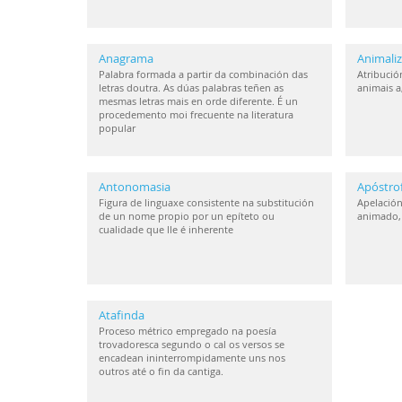
Anagrama
Animaliz
Palabra formada a partir da combinación das
Atribución
letras doutra. As dúas palabras teñen as
animais a
mesmas letras mais en orde diferente. É un
procedemento moi frecuente na literatura
popular
Antonomasia
Apóstro
Figura de linguaxe consistente na substitución
Apelación
de un nome propio por un epíteto ou
animado, 
cualidade que lle é inherente
Atafinda
Proceso métrico empregado na poesía
trovadoresca segundo o cal os versos se
encadean ininterrompidamente uns nos
outros até o fin da cantiga.