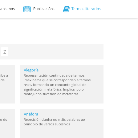
ganismos
Publicacións
Termos literarios
Z
Alegoría
ibe a
Representación continuada de termos
 de
imaxinaros que se corresponden a termos
reais, formando un conxunto global de
significación metafórica. Implica, polo
tanto,unha sucesión de metáforas.
Anáfora
io do
Repetición dunha ou máis palabras ao
principio de versos sucesivos