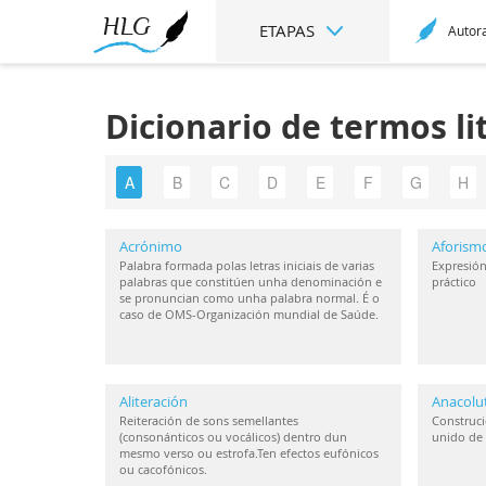
ETAPAS
Autor
Dicionario de termos li
A
B
C
D
E
F
G
H
Acrónimo
Aforism
Palabra formada polas letras iniciais de varias
Expresión
palabras que constitúen unha denominación e
práctico
se pronuncian como unha palabra normal. É o
caso de OMS-Organización mundial de Saúde.
Aliteración
Anacolu
Reiteración de sons semellantes
Construci
(consonánticos ou vocálicos) dentro dun
unido de 
mesmo verso ou estrofa.Ten efectos eufónicos
ou cacofónicos.