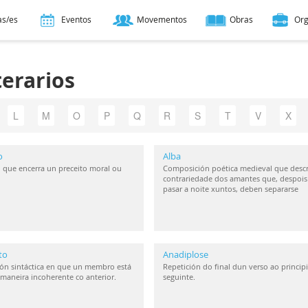
as/es
Eventos
Movementos
Obras
Or
terarios
L
M
O
P
Q
R
S
T
V
X
o
Alba
 que encerra un preceito moral ou
Composición poética medieval que descr
contrariedade dos amantes que, despois
pasar a noite xuntos, deben separarse
to
Anadiplose
ón sintáctica en que un membro está
Repetición do final dun verso ao princip
maneira incoherente co anterior.
seguinte.