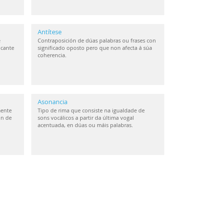
Antítese
e
Contraposición de dúas palabras ou frases con
icante
significado oposto pero que non afecta á súa
coherencia.
Asonancia
mente
Tipo de rima que consiste na igualdade de
ón de
sons vocálicos a partir da última vogal
acentuada, en dúas ou máis palabras.