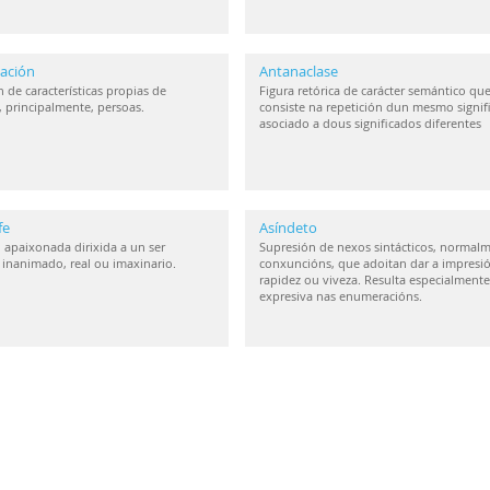
ación
Antanaclase
 de características propias de
Figura retórica de carácter semántico qu
, principalmente, persoas.
consiste na repetición dun mesmo signif
asociado a dous significados diferentes
fe
Asíndeto
 apaixonada dirixida a un ser
Supresión de nexos sintácticos, normal
inanimado, real ou imaxinario.
conxuncións, que adoitan dar a impresi
rapidez ou viveza. Resulta especialmente
expresiva nas enumeracións.