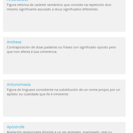
Figura retórica de carácter semántico que consiste na repetición dun
mesmo significante asociado a dous significados diferentes
Antítese
Contraposición de dúas palabras ou frases con significado oposto pero
que non afecta á súa coherencia.
Antonomasia
Figura de linguaxe consistente na substitución de un nome propio por un
epíteto ou cualidade que lle é inherente
Apóstrofe
Apelación apaixonada dirixida a un ser animado, inanimado, real ou