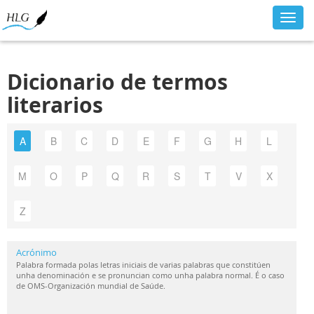
Toggl
navig
Dicionario de termos
literarios
A
B
C
D
E
F
G
H
L
M
O
P
Q
R
S
T
V
X
Z
Acrónimo
Palabra formada polas letras iniciais de varias palabras que constitúen
unha denominación e se pronuncian como unha palabra normal. É o caso
de OMS-Organización mundial de Saúde.