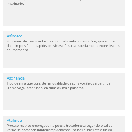
imaxinario.
Asíndeto
Supresión de nexos sintácticos, normalmente conxuncións, que adoitan
dar a impresión de rapidez ou viveza. Resulta especialmente expresiva nas
enumeracións.
Asonancia
Tipo de rima que consiste na igualdade de sons vocálicos a partir da
última vogal acentuada, en dúas ou máis palabras.
Atafinda
Proceso métrico empregado na poesía trovadoresca segundo o cal os
versos se encadean ininterrompidamente uns nos outros até o fin da