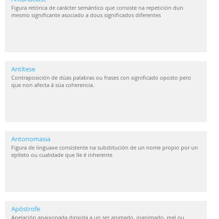
Figura retórica de carácter semántico que consiste na repetición dun
mesmo significante asociado a dous significados diferentes
Antítese
Contraposición de dúas palabras ou frases con significado oposto pero
que non afecta á súa coherencia.
Antonomasia
Figura de linguaxe consistente na substitución de un nome propio por un
epíteto ou cualidade que lle é inherente
Apóstrofe
Apelación apaixonada dirixida a un ser animado, inanimado, real ou