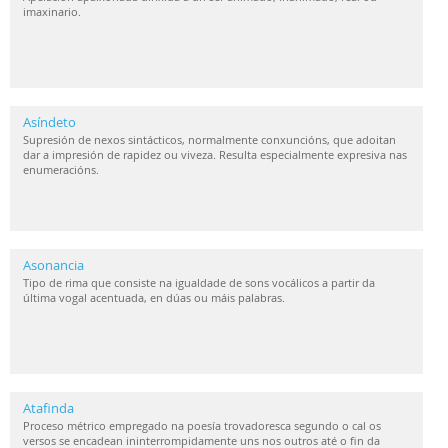
imaxinario.
Asíndeto
Supresión de nexos sintácticos, normalmente conxuncións, que adoitan
dar a impresión de rapidez ou viveza. Resulta especialmente expresiva nas
enumeracións.
Asonancia
Tipo de rima que consiste na igualdade de sons vocálicos a partir da
última vogal acentuada, en dúas ou máis palabras.
Atafinda
Proceso métrico empregado na poesía trovadoresca segundo o cal os
versos se encadean ininterrompidamente uns nos outros até o fin da