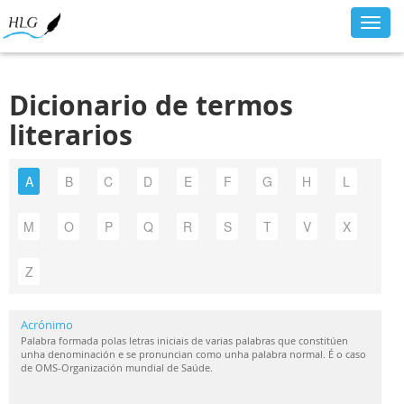
Toggl
navig
Dicionario de termos
literarios
A
B
C
D
E
F
G
H
L
M
O
P
Q
R
S
T
V
X
Z
Acrónimo
Palabra formada polas letras iniciais de varias palabras que constitúen
unha denominación e se pronuncian como unha palabra normal. É o caso
de OMS-Organización mundial de Saúde.